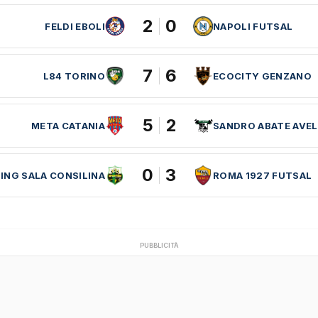
2
0
FELDI EBOLI
NAPOLI FUTSAL
7
6
L84 TORINO
ECOCITY GENZANO
5
2
META CATANIA
SANDRO ABATE AVEL
0
3
ING SALA CONSILINA
ROMA 1927 FUTSAL
PUBBLICITÀ