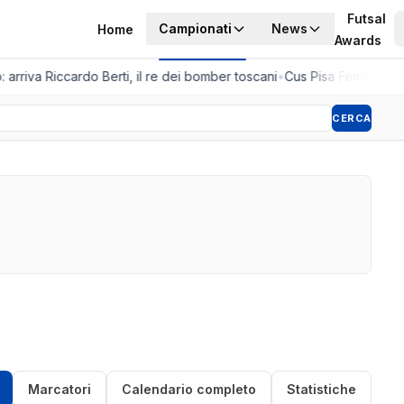
Futsal
Campionati
News
Home
Awards
 arriva Riccardo Berti, il re dei bomber toscani
•
Cus Pisa Femminile, 
CERCA
Marcatori
Calendario completo
Statistiche