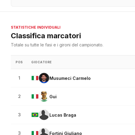
STATISTICHE INDIVIDUALI
Classifica marcatori
Totale su tutte le fasi e i gironi del campionato.
POS
GIOCATORE
1
Musumeci Carmelo
2
Gui
3
Lucas Braga
3
Fortini Giuliano