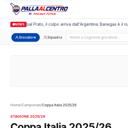
Italgronda Futsal Prato, il colpo arriva dall'Argentina: Banegas è il n
NEWS
Cerca giocatore
Giocatore
Squadra
Home
/
Campionati
/
Coppa Italia 2025/26
STAGIONE 2025/26
Coppa Italia 2025/26