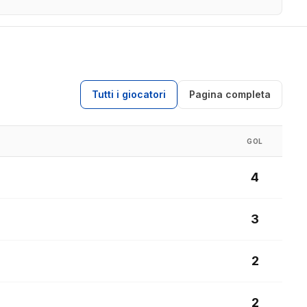
Tutti i giocatori
Pagina completa
GOL
4
3
2
2