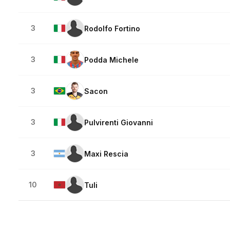
3
Rodolfo Fortino
3
Podda Michele
3
Sacon
3
Pulvirenti Giovanni
3
Maxi Rescia
10
Tuli