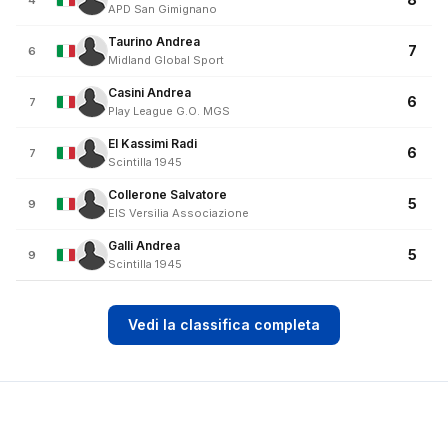
4
APD San Gimignano
Taurino Andrea
7
6
Midland Global Sport
Casini Andrea
6
7
Play League G.O. MGS
El Kassimi Radi
6
7
Scintilla 1945
Collerone Salvatore
5
9
EIS Versilia Associazione
Galli Andrea
5
9
Scintilla 1945
Vedi la classifica completa