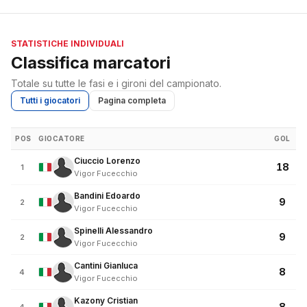
STATISTICHE INDIVIDUALI
Classifica marcatori
Totale su tutte le fasi e i gironi del campionato.
Tutti i giocatori
Pagina completa
POS
GIOCATORE
GOL
Ciuccio Lorenzo
18
1
Vigor Fucecchio
Bandini Edoardo
9
2
Vigor Fucecchio
Spinelli Alessandro
9
2
Vigor Fucecchio
Cantini Gianluca
8
4
Vigor Fucecchio
Kazony Cristian
8