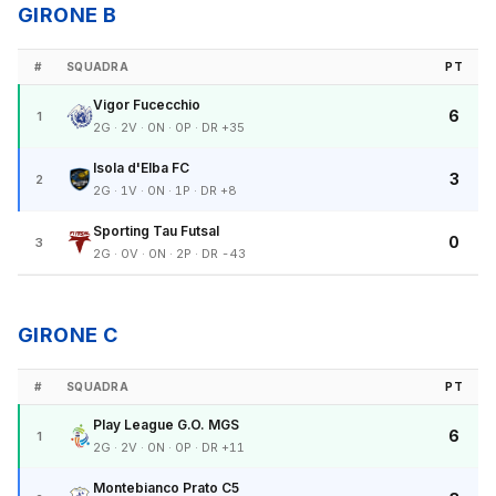
GIRONE B
#
SQUADRA
PT
Vigor Fucecchio
6
1
2G · 2V · 0N · 0P · DR +35
Isola d'Elba FC
3
2
2G · 1V · 0N · 1P · DR +8
Sporting Tau Futsal
0
3
2G · 0V · 0N · 2P · DR -43
GIRONE C
#
SQUADRA
PT
Play League G.O. MGS
6
1
2G · 2V · 0N · 0P · DR +11
Montebianco Prato C5