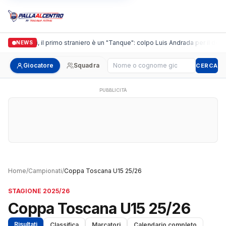
Casalguidi, il primo straniero è un "Tanque": colpo Luis Andrada per il debut
NEWS
Cerca giocatore
Giocatore
Squadra
CERCA
PUBBLICITÀ
Home
/
Campionati
/
Coppa Toscana U15 25/26
STAGIONE 2025/26
Coppa Toscana U15 25/26
Risultati
Classifica
Marcatori
Calendario completo