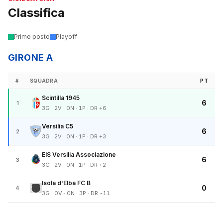
Classifica
Primo posto
Playoff
GIRONE A
#
SQUADRA
PT
Scintilla 1945
6
1
3G · 2V · 0N · 1P · DR +6
Versilia C5
6
2
3G · 2V · 0N · 1P · DR +3
EIS Versilia Associazione
6
3
3G · 2V · 0N · 1P · DR +2
Isola d'Elba FC B
0
4
3G · 0V · 0N · 3P · DR -11