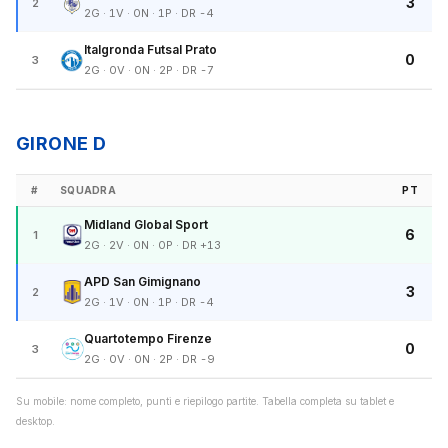
3
2
2G · 1V · 0N · 1P · DR -4
Italgronda Futsal Prato
0
3
2G · 0V · 0N · 2P · DR -7
GIRONE D
#
SQUADRA
PT
Midland Global Sport
6
1
2G · 2V · 0N · 0P · DR +13
APD San Gimignano
3
2
2G · 1V · 0N · 1P · DR -4
Quartotempo Firenze
0
3
2G · 0V · 0N · 2P · DR -9
Su mobile: nome completo, punti e riepilogo partite. Tabella completa su tablet e
desktop.