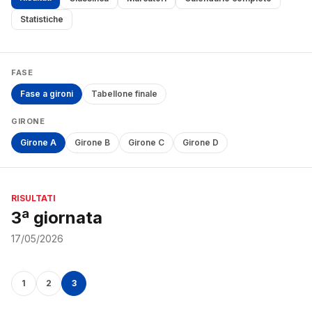
Statistiche
FASE
Fase a gironi
Tabellone finale
GIRONE
Girone A
Girone B
Girone C
Girone D
RISULTATI
3ª giornata
17/05/2026
1
2
3