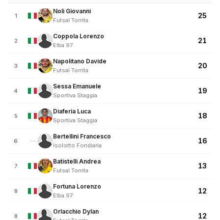
Noli Giovanni
25
1
Futsal Torrita
Coppola Lorenzo
21
2
Elba 97
Napolitano Davide
20
3
Futsal Torrita
Sessa Emanuele
19
4
Sportiva Staggia
Diaferia Luca
18
5
Sportiva Staggia
Bertellini Francesco
16
—
6
Isolotto Fondiaria
Batistelli Andrea
13
7
Futsal Torrita
Fortuna Lorenzo
12
8
Elba 97
Orlacchio Dylan
12
8