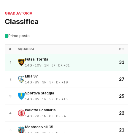
GRADUATORIA
Classifica
Primo posto
#
SQUADRA
PT
Futsal Torrita
31
1
14G · 10V · 1N · 3P · DR +31
Elba 97
27
2
14G · 8V · 3N · 3P · DR +19
Sportiva Staggia
25
3
14G · 8V · 1N · 5P · DR +15
Isolotto Fondiaria
22
4
14G · 7V · 1N · 6P · DR -4
Montecalvoli C5
21
5