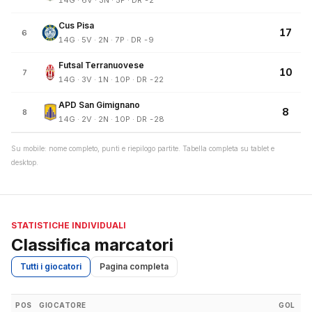
14G · 6V · 3N · 5P · DR -2
Cus Pisa
17
6
14G · 5V · 2N · 7P · DR -9
Futsal Terranuovese
10
7
14G · 3V · 1N · 10P · DR -22
APD San Gimignano
8
8
14G · 2V · 2N · 10P · DR -28
Su mobile: nome completo, punti e riepilogo partite. Tabella completa su tablet e
desktop.
STATISTICHE INDIVIDUALI
Classifica marcatori
Tutti i giocatori
Pagina completa
POS
GIOCATORE
GOL