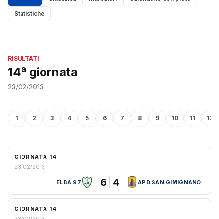
Statistiche
RISULTATI
14ª giornata
23/02/2013
1
2
3
4
5
6
7
8
9
10
11
12
GIORNATA 14
23/02/2013
6
4
ELBA 97
APD SAN GIMIGNANO
GIORNATA 14
23/02/2013