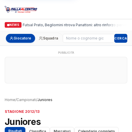
Italgronda Futsal Prato, Begliomini ritrova Panattoni: altro rinforzo per i bian
NEWS
Cerca giocatore
Giocatore
Squadra
CERCA
PUBBLICITÀ
Home
/
Campionati
/
Juniores
STAGIONE 2012/13
Juniores
Risultati
Classifica
Marcatori
Calendario completo