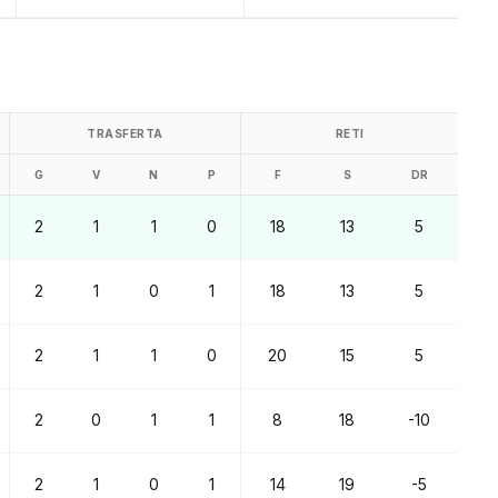
TRASFERTA
RETI
G
V
N
P
F
S
DR
2
1
1
0
18
13
5
2
1
0
1
18
13
5
2
1
1
0
20
15
5
2
0
1
1
8
18
-10
2
1
0
1
14
19
-5