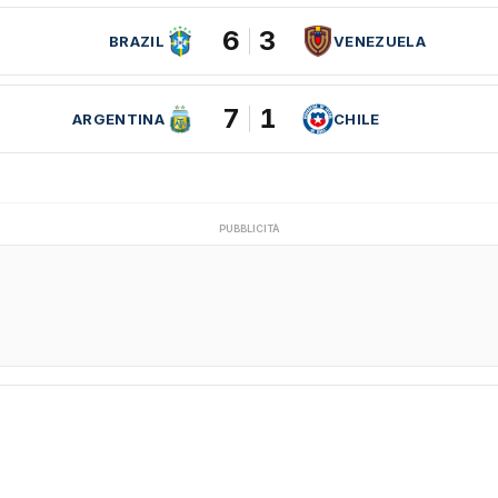
6
3
BRAZIL
VENEZUELA
7
1
ARGENTINA
CHILE
PUBBLICITÀ