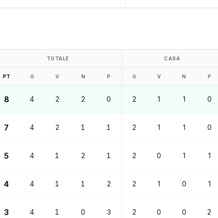
TOTALE
CASA
PT
G
V
N
P
G
V
N
P
8
4
2
2
0
2
1
1
0
7
4
2
1
1
2
1
1
0
5
4
1
2
1
2
0
1
1
4
4
1
1
2
2
1
0
1
3
4
1
0
3
2
0
0
2