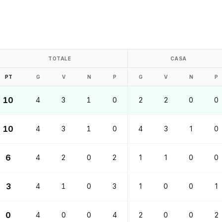
TOTALE
CASA
PT
G
V
N
P
G
V
N
P
10
4
3
1
0
2
2
0
0
10
4
3
1
0
4
3
1
0
6
4
2
0
2
1
1
0
0
3
4
1
0
3
1
0
0
1
0
4
0
0
4
2
0
0
2