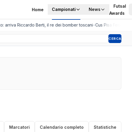
Futsal
Campionati
News
Home
Awards
o: arriva Riccardo Berti, il re dei bomber toscani
•
Cus Pisa Femminile,
CERCA
Marcatori
Calendario completo
Statistiche