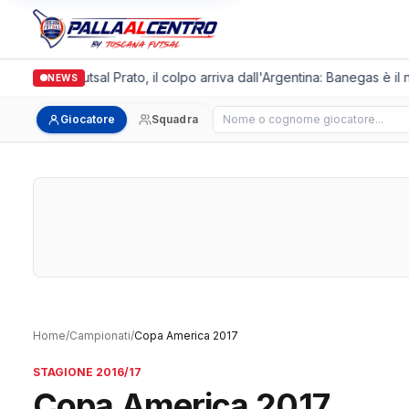
Italgronda Futsal Prato, il colpo arriva dall'Argentina: Banegas è il
NEWS
Cerca giocatore
Giocatore
Squadra
Home
/
Campionati
/
Copa America 2017
STAGIONE 2016/17
Copa America 2017