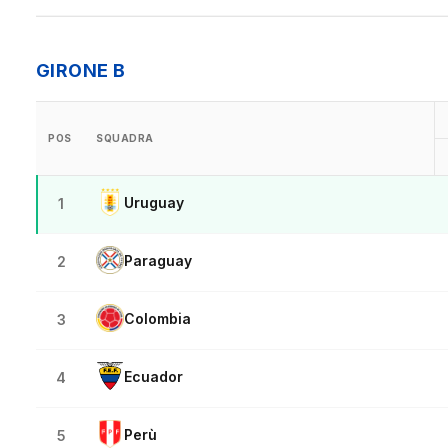
GIRONE B
POS
SQUADRA
Uruguay
1
Paraguay
2
Colombia
3
Ecuador
4
Perù
5