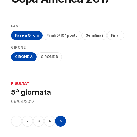
FASE
Fase a Gironi
Finali 5/10° posto
Semifinali
Finali
GIRONE
GIRONE A
GIRONE B
RISULTATI
5ª giornata
09/04/2017
1
2
3
4
5