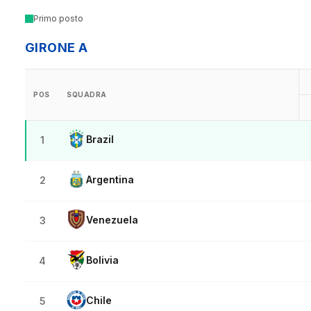
Primo posto
GIRONE A
POS
SQUADRA
Brazil
1
Argentina
2
Venezuela
3
Bolivia
4
Chile
5