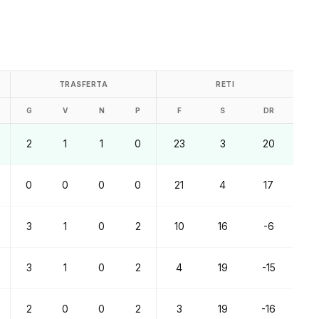
TRASFERTA
RETI
G
V
N
P
F
S
DR
2
1
1
0
23
3
20
0
0
0
0
21
4
17
3
1
0
2
10
16
-6
3
1
0
2
4
19
-15
2
0
0
2
3
19
-16