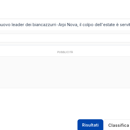
 nuovo leader dei biancazzurri
•
Arpi Nova, il colpo dell'estate è servit
PUBBLICITÀ
Risultati
Classifica