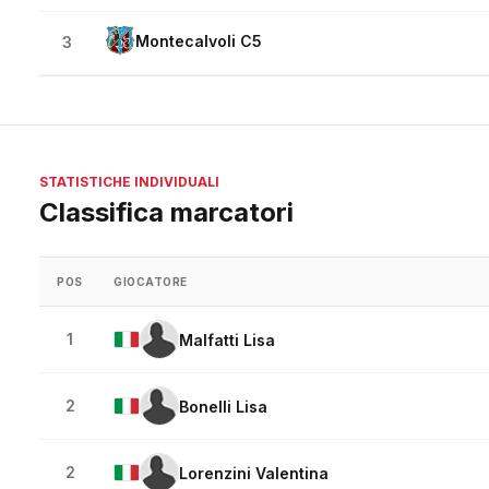
Montecalvoli C5
3
STATISTICHE INDIVIDUALI
Classifica marcatori
POS
GIOCATORE
1
Malfatti Lisa
2
Bonelli Lisa
2
Lorenzini Valentina