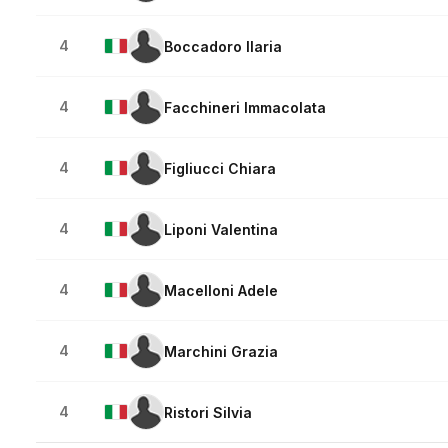
4
Boccadoro Ilaria
4
Facchineri Immacolata
4
Figliucci Chiara
4
Liponi Valentina
4
Macelloni Adele
4
Marchini Grazia
4
Ristori Silvia