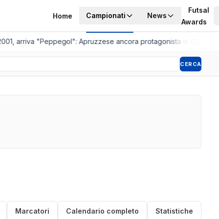
Futsal
Campionati
News
Home
Awards
2001, arriva "Peppegol": Apruzzese ancora protagonista in C2
•
Pistoi
CERCA
Marcatori
Calendario completo
Statistiche