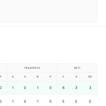
TRASFERTA
RETI
P
G
V
N
P
F
S
DR
0
1
0
1
0
6
3
3
0
1
0
1
0
5
5
0