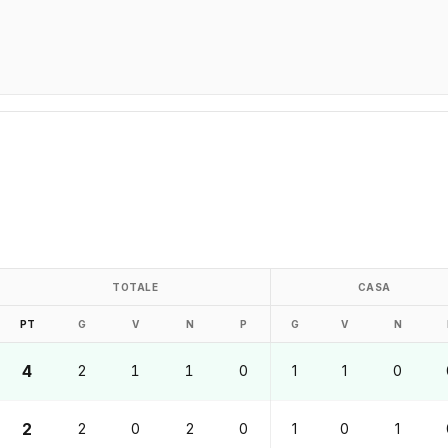
TOTALE
CASA
PT
G
V
N
P
G
V
N
4
2
1
1
0
1
1
0
2
2
0
2
0
1
0
1