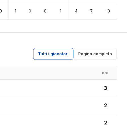
0
1
0
0
1
4
7
-3
Tutti i giocatori
Pagina completa
GOL
3
2
2