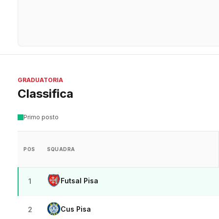
GRADUATORIA
Classifica
Primo posto
POS
SQUADRA
Futsal Pisa
1
Cus Pisa
2