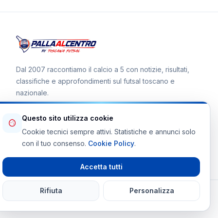
Dal 2007 raccontiamo il calcio a 5 con notizie, risultati,
classifiche e approfondimenti sul futsal toscano e
nazionale.
Questo sito utilizza cookie
Cookie tecnici sempre attivi. Statistiche e annunci solo
Canale WhatsApp
con il tuo consenso.
Cookie Policy
.
Telegram Toscana Futsal
Accetta tutti
Rifiuta
Personalizza
© 2026 Palla al Centro · Tutti i diritti riservati
Powered By
martinifrancesco.it