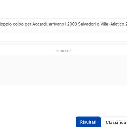
ppio colpo per Accardi, arrivano i 2003 Salvadori e Villa
•
Atletico 
PUBBLICITÀ
Risultati
Classifica