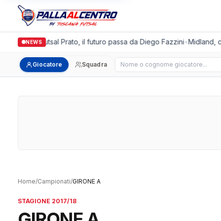
Italgronda Futsal Prato, il futuro passa da Diego Fazzini
•
Midland, do
NEWS
Cerca giocatore
Giocatore
Squadra
Home
/
Campionati
/
GIRONE A
STAGIONE 2017/18
GIRONE A