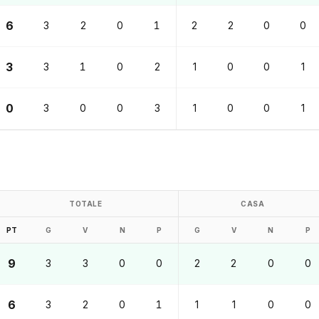
6
3
2
0
1
2
2
0
0
3
3
1
0
2
1
0
0
1
0
3
0
0
3
1
0
0
1
TOTALE
CASA
PT
G
V
N
P
G
V
N
P
9
3
3
0
0
2
2
0
0
6
3
2
0
1
1
1
0
0