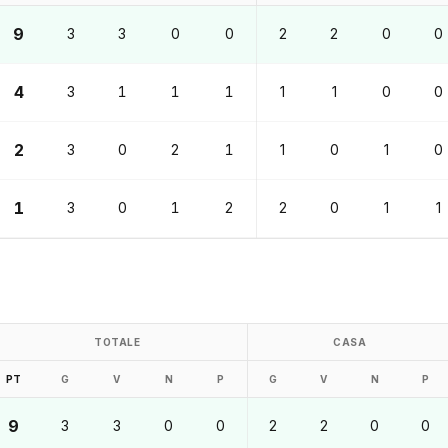
9
3
3
0
0
2
2
0
0
4
3
1
1
1
1
1
0
0
2
3
0
2
1
1
0
1
0
1
3
0
1
2
2
0
1
1
TOTALE
CASA
PT
G
V
N
P
G
V
N
P
9
3
3
0
0
2
2
0
0