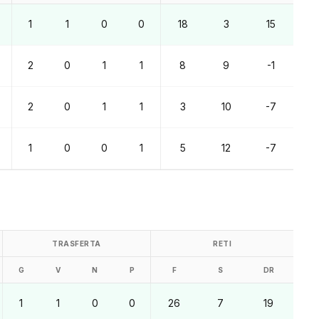
1
1
0
0
18
3
15
2
0
1
1
8
9
-1
2
0
1
1
3
10
-7
1
0
0
1
5
12
-7
TRASFERTA
RETI
G
V
N
P
F
S
DR
1
1
0
0
26
7
19