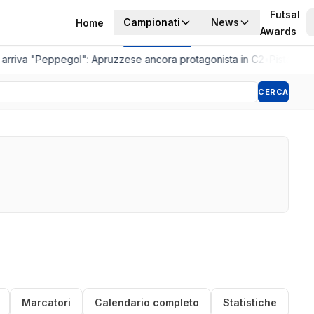
Futsal
Campionati
News
Home
Awards
arriva "Peppegol": Apruzzese ancora protagonista in C2
•
Pistoia Wom
CERCA
Marcatori
Calendario completo
Statistiche