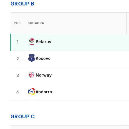
GROUP B
POS
SQUADRA
Belarus
1
Kosovo
2
Norway
3
Andorra
4
GROUP C