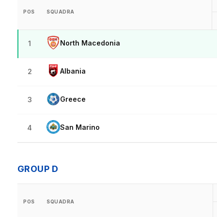
POS
SQUADRA
North Macedonia
1
Albania
2
Greece
3
San Marino
4
GROUP D
POS
SQUADRA