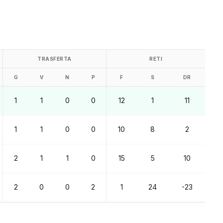
TRASFERTA
RETI
G
V
N
P
F
S
DR
1
1
0
0
12
1
11
1
1
0
0
10
8
2
2
1
1
0
15
5
10
2
0
0
2
1
24
-23