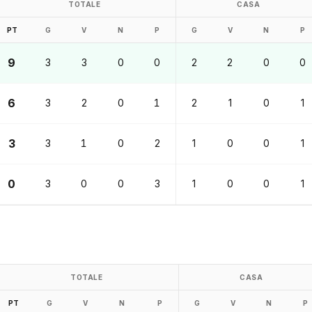
TOTALE
CASA
PT
G
V
N
P
G
V
N
P
9
3
3
0
0
2
2
0
0
6
3
2
0
1
2
1
0
1
3
3
1
0
2
1
0
0
1
0
3
0
0
3
1
0
0
1
TOTALE
CASA
PT
G
V
N
P
G
V
N
P