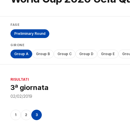
FASE
Preliminary Round
GIRONE
Group A
Group B
Group C
Group D
Group E
Grou
RISULTATI
3ª giornata
02/02/2019
1
2
3