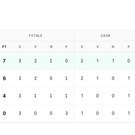
TOTALE
CASA
PT
G
V
N
P
G
V
N
P
7
3
2
1
0
2
1
1
0
6
3
2
0
1
2
1
0
1
4
3
1
1
1
1
0
0
1
0
3
0
0
3
1
0
0
1