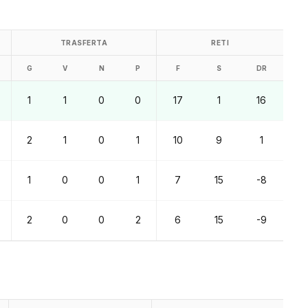
TRASFERTA
RETI
G
V
N
P
F
S
DR
1
1
0
0
17
1
16
2
1
0
1
10
9
1
1
0
0
1
7
15
-8
2
0
0
2
6
15
-9