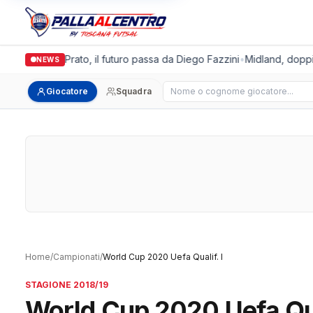
ronda Futsal Prato, il futuro passa da Diego Fazzini
•
Midland, doppio 
NEWS
Cerca giocatore
Giocatore
Squadra
Home
/
Campionati
/
World Cup 2020 Uefa Qualif. I
STAGIONE 2018/19
World Cup 2020 Uefa Qual