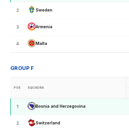
Sweden
2
Armenia
3
Malta
4
GROUP F
POS
SQUADRA
Bosnia and Herzegovina
1
Switzerland
2