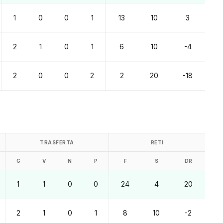
1
0
0
1
13
10
3
2
1
0
1
6
10
-4
2
0
0
2
2
20
-18
TRASFERTA
RETI
G
V
N
P
F
S
DR
1
1
0
0
24
4
20
2
1
0
1
8
10
-2