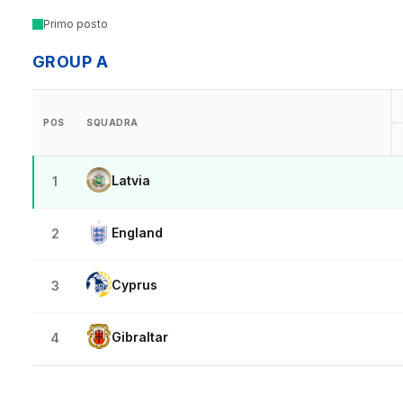
Primo posto
GROUP A
POS
SQUADRA
Latvia
1
England
2
Cyprus
3
Gibraltar
4