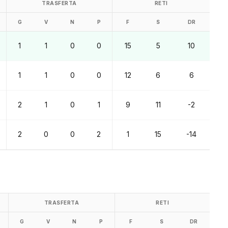
TRASFERTA
RETI
G
V
N
P
F
S
DR
1
1
0
0
15
5
10
1
1
0
0
12
6
6
2
1
0
1
9
11
-2
2
0
0
2
1
15
-14
TRASFERTA
RETI
G
V
N
P
F
S
DR