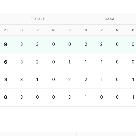
TOTALE
CASA
PT
G
V
N
P
G
V
N
P
9
3
3
0
0
2
2
0
0
6
3
2
0
1
1
1
0
0
3
3
1
0
2
2
1
0
1
0
3
0
0
3
1
0
0
1