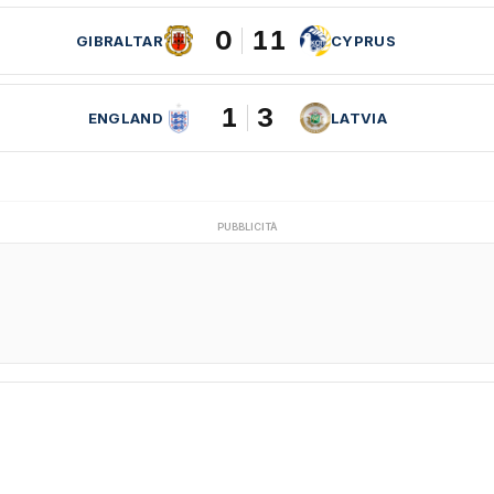
0
11
GIBRALTAR
CYPRUS
1
3
ENGLAND
LATVIA
PUBBLICITÀ