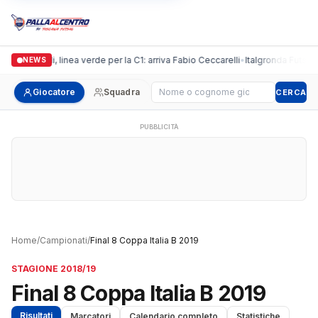
Casalguidi, linea verde per la C1: arriva Fabio Ceccarelli
•
Italgronda Futsal P
NEWS
Cerca giocatore
Giocatore
Squadra
CERCA
PUBBLICITÀ
Home
/
Campionati
/
Final 8 Coppa Italia B 2019
STAGIONE 2018/19
Final 8 Coppa Italia B 2019
Risultati
Marcatori
Calendario completo
Statistiche