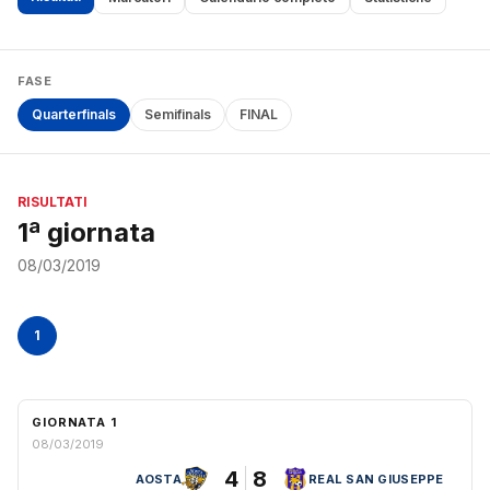
FASE
Quarterfinals
Semifinals
FINAL
RISULTATI
1ª giornata
08/03/2019
1
GIORNATA 1
08/03/2019
4
8
AOSTA
REAL SAN GIUSEPPE