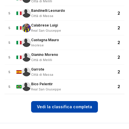
Città di Melilli
Bandinelli Leonardo
2
5
Città di Massa
Calabrese Luigi
2
5
Real San Giuseppe
Castagna Mauro
2
5
Imolese
Gianino Moreno
2
5
Città di Melilli
Garrote
2
5
Città di Massa
Bico Pelentir
2
5
Real San Giuseppe
Vedi la classifica completa