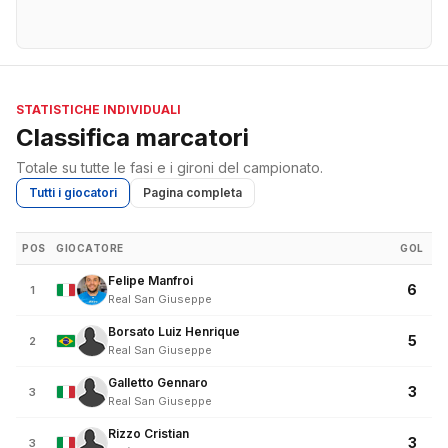
STATISTICHE INDIVIDUALI
Classifica marcatori
Totale su tutte le fasi e i gironi del campionato.
Tutti i giocatori
Pagina completa
POS
GIOCATORE
GOL
Felipe Manfroi
6
1
Real San Giuseppe
Borsato Luiz Henrique
5
2
Real San Giuseppe
Galletto Gennaro
3
3
Real San Giuseppe
Rizzo Cristian
3
3