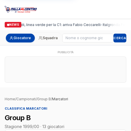
Casalguidi, linea verde per la C1: arriva Fabio Ceccarelli
•
Italgronda Futsal 
NEWS
Cerca giocatore
Giocatore
Squadra
CERCA
PUBBLICITÀ
Home
/
Campionati
/
Group B
/
Marcatori
CLASSIFICA MARCATORI
Group B
Stagione 1999/00 · 13 giocatori