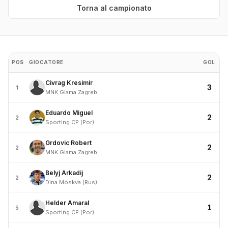
Torna al campionato
POS
GIOCATORE
GOL
Civrag Kresimir
3
1
MNK Glama Zagreb
Eduardo Miguel
2
2
Sporting CP (Por)
Grdovic Robert
2
2
MNK Glama Zagreb
Belyj Arkadij
2
2
Dina Moskva (Rus)
Helder Amaral
1
5
Sporting CP (Por)