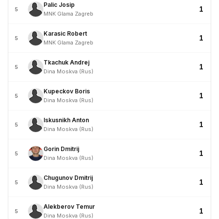
Palic Josip
1
5
MNK Glama Zagreb
Karasic Robert
1
5
MNK Glama Zagreb
Tkachuk Andrej
1
5
Dina Moskva (Rus)
Kupeckov Boris
1
5
Dina Moskva (Rus)
Iskusnikh Anton
1
5
Dina Moskva (Rus)
Gorin Dmitrij
1
5
Dina Moskva (Rus)
Chugunov Dmitrij
1
5
Dina Moskva (Rus)
Alekberov Temur
1
5
Dina Moskva (Rus)