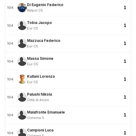
Di Eugenio Federico
1
104
Italpol C5
Tobia Jacopo
1
104
Eur C5
Mazzuca Federico
1
104
Eur C5
Massa Simone
1
104
Eur C5
Kullani Lorenzo
1
104
Eur C5
Palushi Nikola
1
104
Città di Anzio
Malafronte Emanuele
1
104
Cisterna 5
Campioni Luca
1
104
Cisterna 5