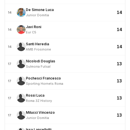
De Simone Luca
14
14
Junior Domitia
Javi Roni
14
14
Eur C5
Santi Heredia
14
14
AMB Frosinone
Nicolodi Douglas
13
17
Sulmona Futsal
Pochesci Francesco
13
17
Sporting Hornets Roma
Rossi Luca
13
17
Roma 3Z History
Milucci Vincenzo
13
17
Junior Domitia
Issa Lancellotti