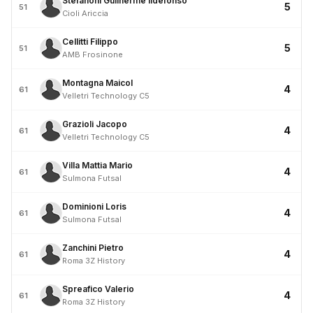
Stefanoni Guilherme Ildefonso
5
51
Cioli Ariccia
Cellitti Filippo
5
51
AMB Frosinone
Montagna Maicol
4
61
Velletri Technology C5
Grazioli Jacopo
4
61
Velletri Technology C5
Villa Mattia Mario
4
61
Sulmona Futsal
Dominioni Loris
4
61
Sulmona Futsal
Zanchini Pietro
4
61
Roma 3Z History
Spreafico Valerio
4
61
Roma 3Z History