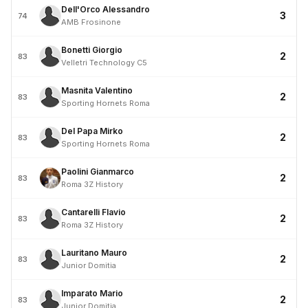
Dell'Orco Alessandro
3
74
AMB Frosinone
Bonetti Giorgio
2
83
Velletri Technology C5
Masnita Valentino
2
83
Sporting Hornets Roma
Del Papa Mirko
2
83
Sporting Hornets Roma
Paolini Gianmarco
2
83
Roma 3Z History
Cantarelli Flavio
2
83
Roma 3Z History
Lauritano Mauro
2
83
Junior Domitia
Imparato Mario
2
83
Junior Domitia