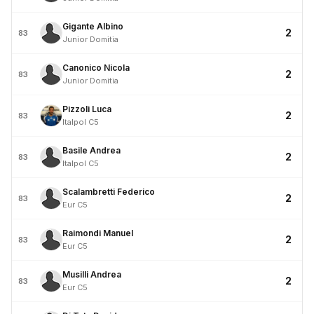
Gigante Albino
2
83
Junior Domitia
Canonico Nicola
2
83
Junior Domitia
Pizzoli Luca
2
83
Italpol C5
Basile Andrea
2
83
Italpol C5
Scalambretti Federico
2
83
Eur C5
Raimondi Manuel
2
83
Eur C5
Musilli Andrea
2
83
Eur C5