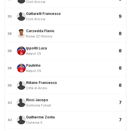
Cioli Ariccia
Gattarelli Francesco
9
35
Cioli Ariccia
Carzedda Flavio
8
38
Roma 3Z History
Ippoliti Luca
8
38
Italpol C5
Paulinho
8
38
Italpol C5
Riitano Francesco
8
38
Città di Anzio
Ricci Jacopo
7
42
Sulmona Futsal
Guilherme Zonta
7
42
Cisterna 5