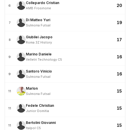
Collepardo Cristian
20
6
AMB Frosinone
Di Matteo Yuri
19
7
Sulmona Futsal
Giubilei Jacopo
17
8
Roma 3Z History
Marino Daniele
16
9
Velletri Technology C5
Santoro Vinicio
16
9
Sulmona Futsal
Marlon
15
11
Sulmona Futsal
Fedele Christian
15
11
Junior Domitia
Bertolini Giovanni
15
11
Italpol C5