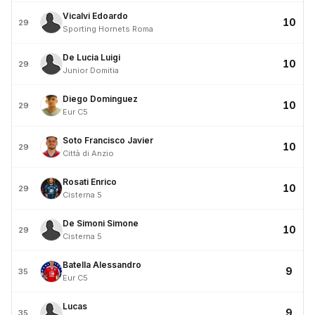
Vicalvi Edoardo
10
29
Sporting Hornets Roma
De Lucia Luigi
10
29
Junior Domitia
Diego Dominguez
10
29
Eur C5
Soto Francisco Javier
10
29
Città di Anzio
Rosati Enrico
10
29
Cisterna 5
De Simoni Simone
10
29
Cisterna 5
Batella Alessandro
9
35
Eur C5
Lucas
9
35