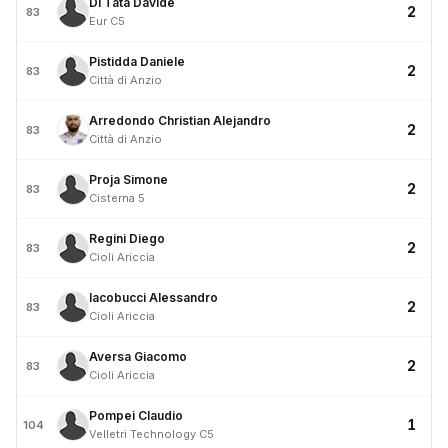
Di Tata Davide
2
83
Eur C5
Pistidda Daniele
2
83
Città di Anzio
Arredondo Christian Alejandro
2
83
Città di Anzio
Proja Simone
2
83
Cisterna 5
Regini Diego
2
83
Cioli Ariccia
Iacobucci Alessandro
2
83
Cioli Ariccia
Aversa Giacomo
2
83
Cioli Ariccia
Pompei Claudio
1
104
Velletri Technology C5