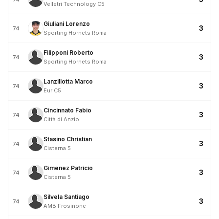
Velletri Technology C5
Giuliani Lorenzo
3
74
Sporting Hornets Roma
Filipponi Roberto
3
74
Sporting Hornets Roma
Lanzillotta Marco
3
74
Eur C5
Cincinnato Fabio
3
74
Città di Anzio
Stasino Christian
3
74
Cisterna 5
Gimenez Patricio
3
74
Cisterna 5
Silvela Santiago
3
74
AMB Frosinone