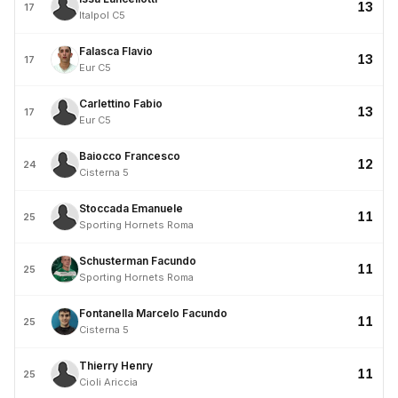
13
17
Italpol C5
Falasca Flavio
13
17
Eur C5
Carlettino Fabio
13
17
Eur C5
Baiocco Francesco
12
24
Cisterna 5
Stoccada Emanuele
11
25
Sporting Hornets Roma
Schusterman Facundo
11
25
Sporting Hornets Roma
Fontanella Marcelo Facundo
11
25
Cisterna 5
Thierry Henry
11
25
Cioli Ariccia