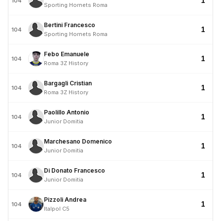
1
104
Sporting Hornets Roma
Bertini Francesco
1
104
Sporting Hornets Roma
Febo Emanuele
1
104
Roma 3Z History
Bargagli Cristian
1
104
Roma 3Z History
Paolillo Antonio
1
104
Junior Domitia
Marchesano Domenico
1
104
Junior Domitia
Di Donato Francesco
1
104
Junior Domitia
Pizzoli Andrea
1
104
Italpol C5