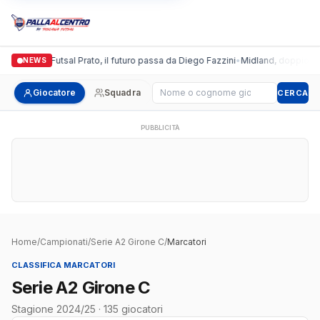
Italgronda Futsal Prato, il futuro passa da Diego Fazzini
•
Midland, doppio colp
NEWS
Cerca giocatore
Giocatore
Squadra
CERCA
PUBBLICITÀ
Home
/
Campionati
/
Serie A2 Girone C
/
Marcatori
CLASSIFICA MARCATORI
Serie A2 Girone C
Stagione 2024/25 · 135 giocatori