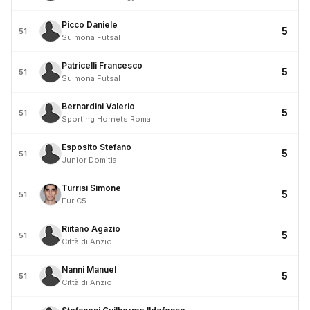
Picco Daniele
5
51
Sulmona Futsal
Patricelli Francesco
5
51
Sulmona Futsal
Bernardini Valerio
5
51
Sporting Hornets Roma
Esposito Stefano
5
51
Junior Domitia
Turrisi Simone
5
51
Eur C5
Riitano Agazio
5
51
Città di Anzio
Nanni Manuel
5
51
Città di Anzio