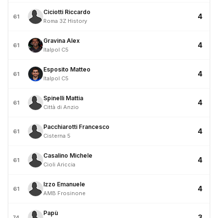
Ciciotti Riccardo
4
61
Roma 3Z History
Gravina Alex
4
61
Italpol C5
Esposito Matteo
4
61
Italpol C5
Spinelli Mattia
4
61
Città di Anzio
Pacchiarotti Francesco
4
61
Cisterna 5
Casalino Michele
4
61
Cioli Ariccia
Izzo Emanuele
4
61
AMB Frosinone
Papù
3
74