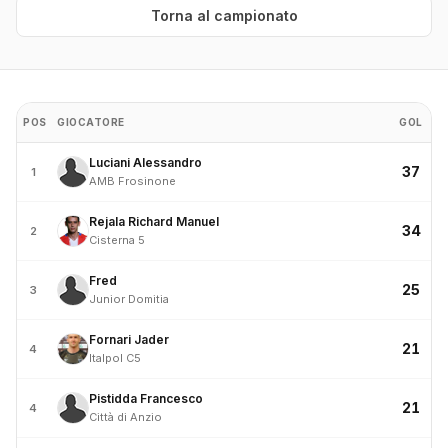
Torna al campionato
POS
GIOCATORE
GOL
Luciani Alessandro
37
1
AMB Frosinone
Rejala Richard Manuel
34
2
Cisterna 5
Fred
25
3
Junior Domitia
Fornari Jader
21
4
Italpol C5
Pistidda Francesco
21
4
Città di Anzio