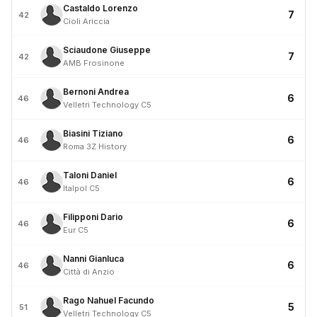
Castaldo Lorenzo
7
42
Cioli Ariccia
Sciaudone Giuseppe
7
42
AMB Frosinone
Bernoni Andrea
6
46
Velletri Technology C5
Biasini Tiziano
6
46
Roma 3Z History
Taloni Daniel
6
46
Italpol C5
Filipponi Dario
6
46
Eur C5
Nanni Gianluca
6
46
Città di Anzio
Rago Nahuel Facundo
5
51
Velletri Technology C5