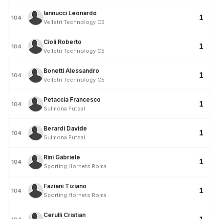
Iannucci Leonardo
1
104
Velletri Technology C5
Cioli Roberto
1
104
Velletri Technology C5
Bonetti Alessandro
1
104
Velletri Technology C5
Petaccia Francesco
1
104
Sulmona Futsal
Berardi Davide
1
104
Sulmona Futsal
Rini Gabriele
1
104
Sporting Hornets Roma
Faziani Tiziano
1
104
Sporting Hornets Roma
Cerulli Cristian