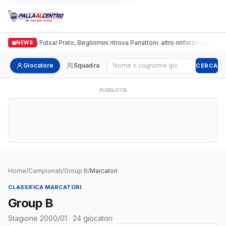
Italgronda Futsal Prato, Begliomini ritrova Panattoni: altro rinforzo per i bian
NEWS
Cerca giocatore
Giocatore
Squadra
CERCA
PUBBLICITÀ
Home
/
Campionati
/
Group B
/
Marcatori
CLASSIFICA MARCATORI
Group B
Stagione 2000/01 · 24 giocatori