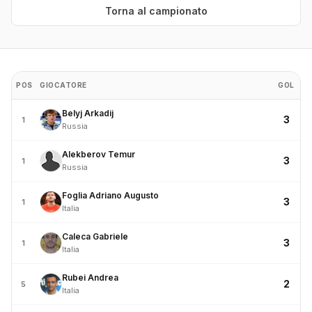
Torna al campionato
POS
GIOCATORE
GOL
Belyj Arkadij
3
1
Russia
Alekberov Temur
3
1
Russia
Foglia Adriano Augusto
3
1
Italia
Caleca Gabriele
3
1
Italia
Rubei Andrea
2
5
Italia