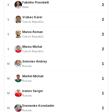
Fabinho Previdelli
2
5
Italia
Vrabec Karel
2
5
Czech Republic
Mares Roman
2
5
Czech Republic
Mares Michal
2
5
Czech Republic
Soloviev Andrey
1
10
Russia
Markin Michail
1
10
Russia
Ivanov Sergei
1
10
Russia
Eremenko Konstantin
1
10
Russia