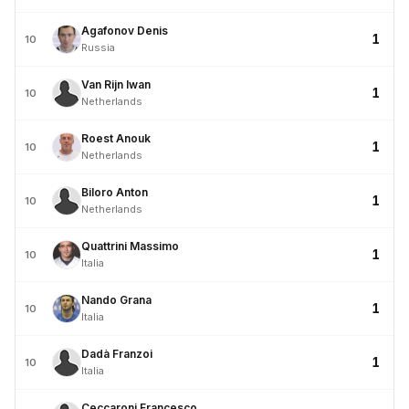
Agafonov Denis
1
10
Russia
Van Rijn Iwan
1
10
Netherlands
Roest Anouk
1
10
Netherlands
Biloro Anton
1
10
Netherlands
Quattrini Massimo
1
10
Italia
Nando Grana
1
10
Italia
Dadà Franzoi
1
10
Italia
Ceccaroni Francesco