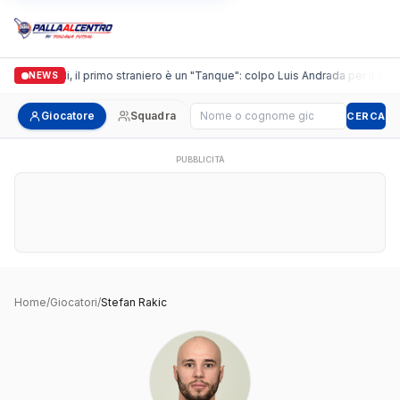
Casalguidi, il primo straniero è un "Tanque": colpo Luis Andrada per il debut
NEWS
Cerca giocatore
Giocatore
Squadra
CERCA
PUBBLICITÀ
Home
/
Giocatori
/
Stefan Rakic