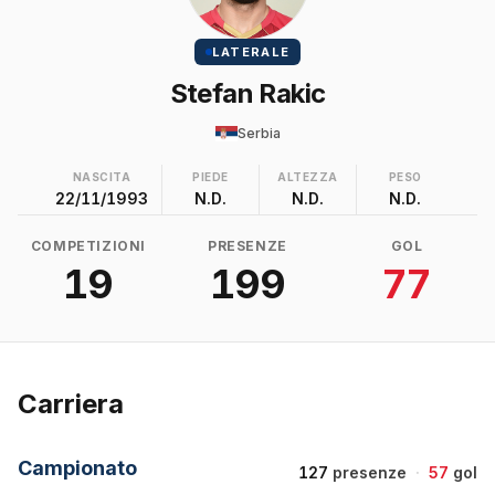
LATERALE
Stefan Rakic
Serbia
NASCITA
PIEDE
ALTEZZA
PESO
22/11/1993
N.D.
N.D.
N.D.
COMPETIZIONI
PRESENZE
GOL
19
199
77
Carriera
Campionato
127
presenze
·
57
gol