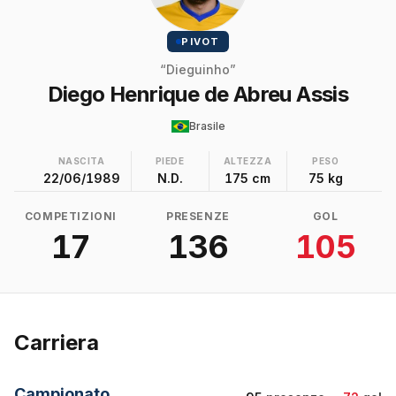
PIVOT
“Dieguinho”
Diego Henrique de Abreu Assis
Brasile
NASCITA
PIEDE
ALTEZZA
PESO
22/06/1989
N.D.
175 cm
75 kg
COMPETIZIONI
PRESENZE
GOL
17
136
105
Carriera
Campionato