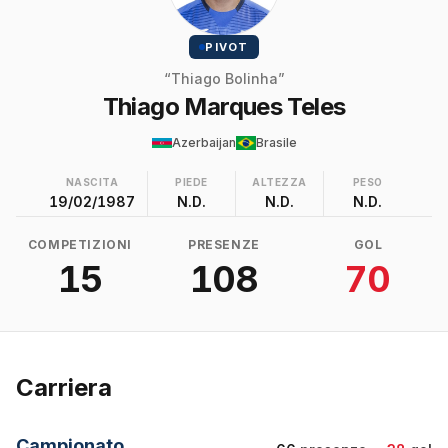
PIVOT
“Thiago Bolinha”
Thiago Marques Teles
Azerbaijan
Brasile
NASCITA
PIEDE
ALTEZZA
PESO
19/02/1987
N.D.
N.D.
N.D.
COMPETIZIONI
PRESENZE
GOL
15
108
70
Carriera
Campionato