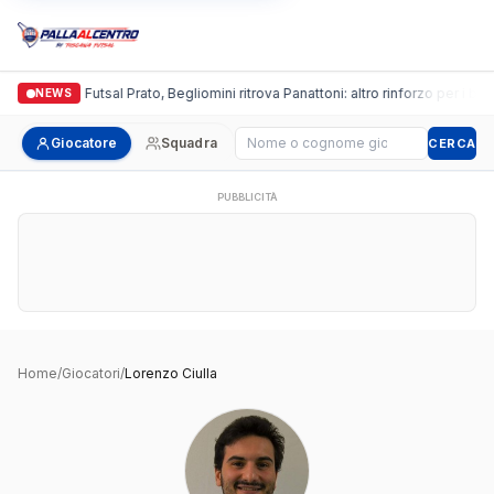
Italgronda Futsal Prato, Begliomini ritrova Panattoni: altro rinforzo per i bianc
NEWS
Cerca giocatore
Giocatore
Squadra
CERCA
PUBBLICITÀ
Home
/
Giocatori
/
Lorenzo Ciulla