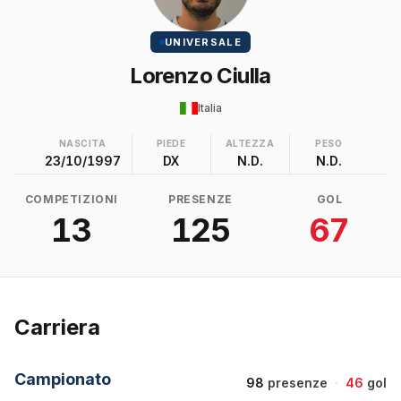
UNIVERSALE
Lorenzo Ciulla
Italia
NASCITA
PIEDE
ALTEZZA
PESO
23/10/1997
DX
N.D.
N.D.
COMPETIZIONI
PRESENZE
GOL
13
125
67
Carriera
Campionato
98
presenze
·
46
gol