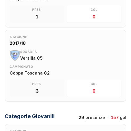
PRES.
GOL
1
0
STAGIONE
2017/18
SQUADRA
Versilia C5
CAMPIONATO
Coppa Toscana C2
PRES.
GOL
3
0
Categorie Giovanili
29
presenze
·
157
gol