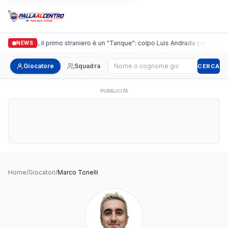
Casalguidi, il primo straniero è un "Tanque": colpo Luis Andrada per il debutt
NEWS
Cerca giocatore
Giocatore
Squadra
CERCA
PUBBLICITÀ
Home
/
Giocatori
/
Marco Tonelli