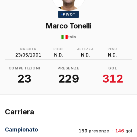
PIVOT
Marco Tonelli
Italia
NASCITA
PIEDE
ALTEZZA
PESO
23/05/1991
N.D.
N.D.
N.D.
COMPETIZIONI
PRESENZE
GOL
23
229
312
Carriera
Campionato
189
presenze
·
146
gol