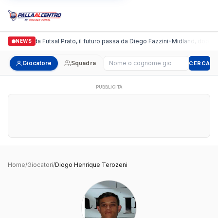
Italgronda Futsal Prato, il futuro passa da Diego Fazzini
•
Midland, doppio c
NEWS
Cerca giocatore
Giocatore
Squadra
CERCA
PUBBLICITÀ
Home
/
Giocatori
/
Diogo Henrique Terozeni