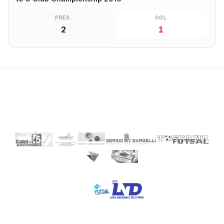
PRES.
GOL
2
1