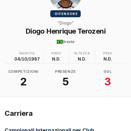
DIFENSORE
“Diogo”
Diogo Henrique Terozeni
Brasile
NASCITA
PIEDE
ALTEZZA
PESO
04/10/1987
N.D.
N.D.
N.D.
COMPETIZIONI
PRESENZE
GOL
2
5
3
Carriera
Campionati Internazionali per Club