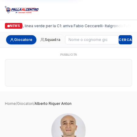
Casalguidi, linea verde per la C1: arriva Fabio Ceccarelli
•
Italgronda Futsal Pr
NEWS
Cerca giocatore
Giocatore
Squadra
CERCA
PUBBLICITÀ
Home
/
Giocatori
/
Alberto Riquer Anton