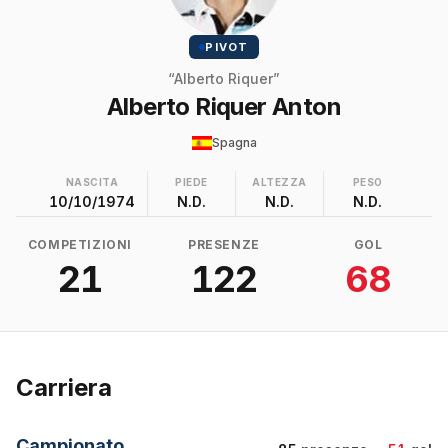
PIVOT
“Alberto Riquer”
Alberto Riquer Anton
Spagna
NASCITA
PIEDE
ALTEZZA
PESO
10/10/1974
N.D.
N.D.
N.D.
COMPETIZIONI
PRESENZE
GOL
21
122
68
Carriera
Campionato