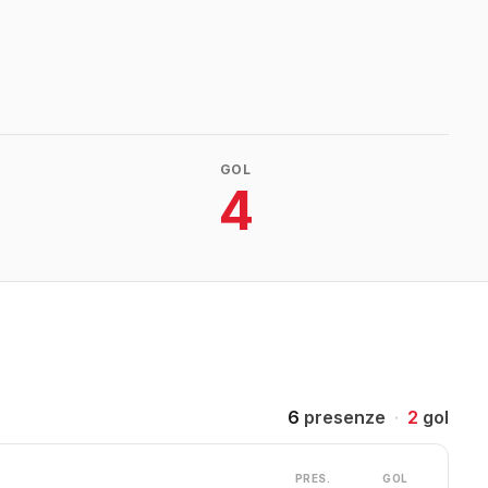
GOL
4
6
presenze
·
2
gol
PRES.
GOL