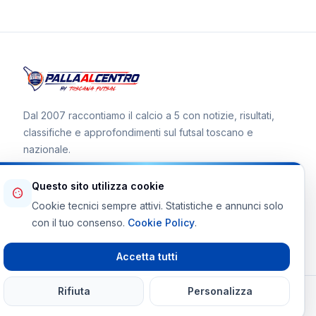
Dal 2007 raccontiamo il calcio a 5 con notizie, risultati,
classifiche e approfondimenti sul futsal toscano e
nazionale.
Questo sito utilizza cookie
Cookie tecnici sempre attivi. Statistiche e annunci solo
Canale WhatsApp
con il tuo consenso.
Cookie Policy
.
Telegram Toscana Futsal
Accetta tutti
Rifiuta
Personalizza
© 2026 Palla al Centro · Tutti i diritti riservati
Powered By
martinifrancesco.it