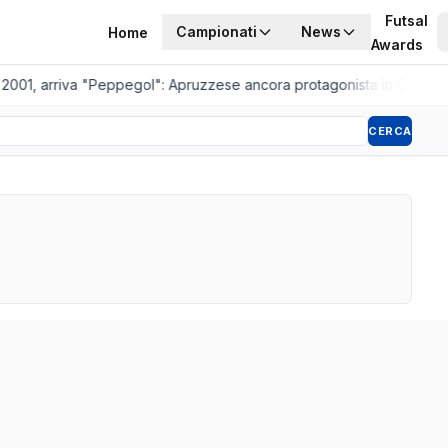
Futsal
Campionati
News
Home
Awards
 2001, arriva "Peppegol": Apruzzese ancora protagonista in C2
•
Pist
CERCA