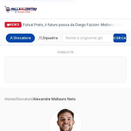
Italgronda Futsal Prato, il futuro passa da Diego Fazzini
•
Midland, doppio col
NEWS
Cerca giocatore
Giocatore
Squadra
CERCA
PUBBLICITÀ
Home
/
Giocatori
/
Alexandre Maltauro Neto