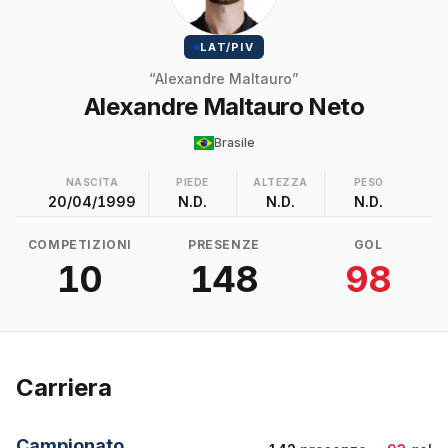
LAT/PIV
“Alexandre Maltauro”
Alexandre Maltauro Neto
Brasile
NASCITA
PIEDE
ALTEZZA
PESO
20/04/1999
N.D.
N.D.
N.D.
COMPETIZIONI
PRESENZE
GOL
10
148
98
Carriera
Campionato