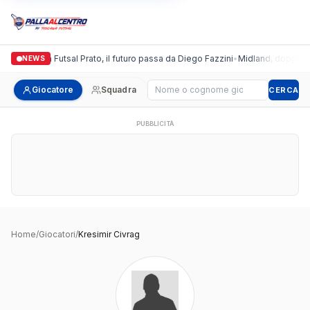
Italgronda Futsal Prato, il futuro passa da Diego Fazzini
•
Midland, doppio co
NEWS
Cerca giocatore
Giocatore
Squadra
CERCA
PUBBLICITÀ
Home
/
Giocatori
/
Kresimir Civrag