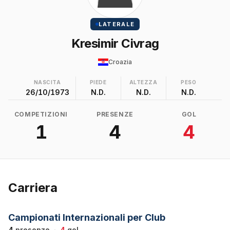
LATERALE
Kresimir Civrag
Croazia
NASCITA
PIEDE
ALTEZZA
PESO
26/10/1973
N.D.
N.D.
N.D.
COMPETIZIONI
PRESENZE
GOL
1
4
4
Carriera
Campionati Internazionali per Club
4
presenze
·
4
gol