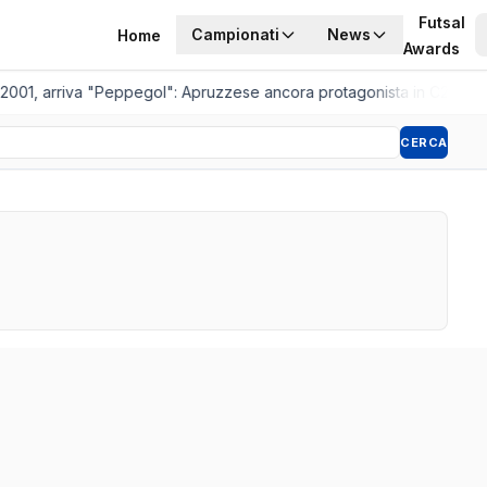
Futsal
Campionati
News
Home
Awards
2001, arriva "Peppegol": Apruzzese ancora protagonista in C2
•
Pisto
CERCA