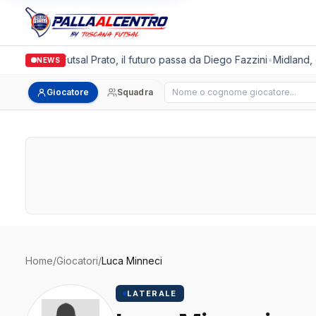
Italgronda Futsal Prato, il futuro passa da Diego Fazzini
•
Midland, d
NEWS
Cerca giocatore
Giocatore
Squadra
Home
/
Giocatori
/
Luca Minneci
LATERALE