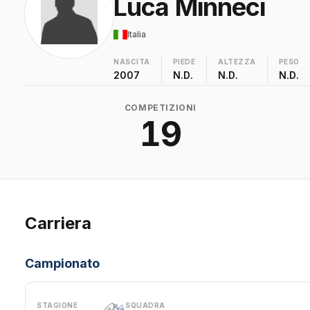
Luca Minneci
Italia
NASCITA
PIEDE
ALTEZZA
PESO
2007
N.D.
N.D.
N.D.
COMPETIZIONI
19
Carriera
Campionato
STAGIONE
SQUADRA