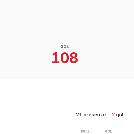
GOL
108
21
presenze
·
2
gol
PRES.
GOL