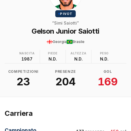
PIVOT
“Simi Saiotti”
Gelson Junior Saiotti
Georgia
Brasile
NASCITA
PIEDE
ALTEZZA
PESO
1987
N.D.
N.D.
N.D.
COMPETIZIONI
PRESENZE
GOL
23
204
169
Carriera
Campionato