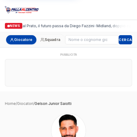
lgronda Futsal Prato, il futuro passa da Diego Fazzini
•
Midland, doppio colpo pe
NEWS
Cerca giocatore
Giocatore
Squadra
CERCA
PUBBLICITÀ
Home
/
Giocatori
/
Gelson Junior Saiotti