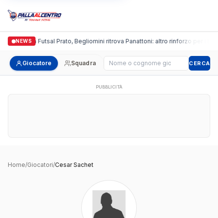
Italgronda Futsal Prato, Begliomini ritrova Panattoni: altro rinforzo per i bian
NEWS
Cerca giocatore
Giocatore
Squadra
CERCA
PUBBLICITÀ
Home
/
Giocatori
/
Cesar Sachet