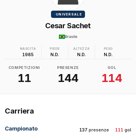
UNIVERSALE
Cesar Sachet
Brasile
NASCITA
PIEDE
ALTEZZA
PESO
1985
N.D.
N.D.
N.D.
COMPETIZIONI
PRESENZE
GOL
11
144
114
Carriera
Campionato
137
presenze
·
111
gol