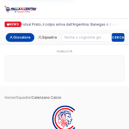
Italgronda Futsal Prato, il colpo arriva dall'Argentina: Banegas è il nuovo lead
NEWS
Cerca giocatore
Giocatore
Squadra
CERCA
PUBBLICITÀ
Home
/
Squadre
/
Calenzano Calcio