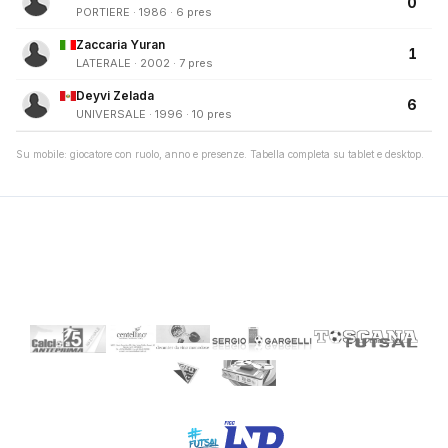
0
PORTIERE · 1986 · 6 pres
Zaccaria Yuran
1
LATERALE · 2002 · 7 pres
Deyvi Zelada
6
UNIVERSALE · 1996 · 10 pres
Su mobile: giocatore con ruolo, anno e presenze. Tabella completa su tablet e desktop.