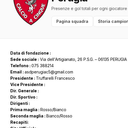
Presenze e gol totali per ogni giocatore
Pagina squadra
Storia campion
Data di fondazione :
Sede sociale :
Via dell'Artigianato, 26 P.S.G. – 06135 PERUGIA
Telefono :
075 388214
Email :
asdperugiac5@gmail.com
Presidente :
Truffarelli Francesco
Vice Presidente :
Dir. Generale :
Dir. Sportivo :
Dirigenti :
Prima maglia :
Rosso/Bianco
Seconda maglia :
Bianco/Rosso
Recapiti: