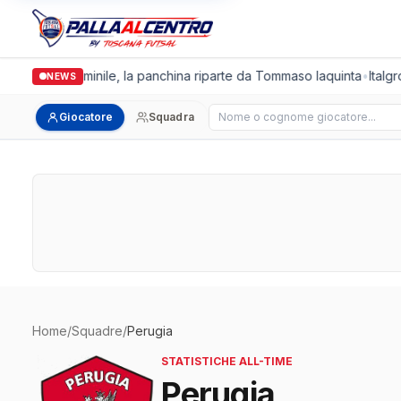
Cus Pisa Femminile, la panchina riparte da Tommaso Iaquinta
•
Italgro
NEWS
Cerca giocatore
Giocatore
Squadra
Home
/
Squadre
/
Perugia
STATISTICHE ALL-TIME
Perugia