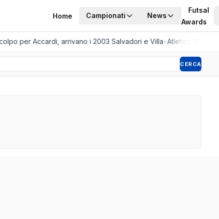
Futsal
Campionati
News
Home
Awards
po per Accardi, arrivano i 2003 Salvadori e Villa
•
Atletico 2001, ar
CERCA