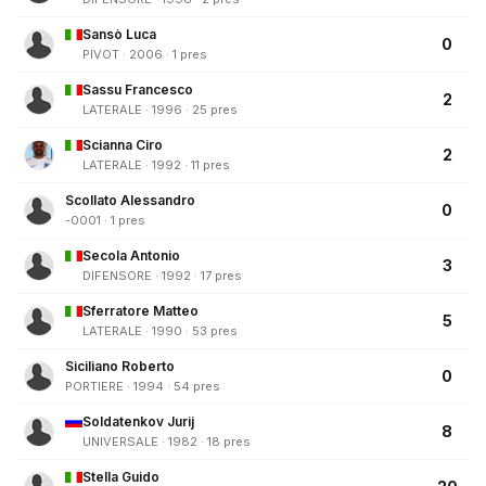
Sansò Luca
0
PIVOT · 2006 · 1 pres
Sassu Francesco
2
LATERALE · 1996 · 25 pres
Scianna Ciro
2
LATERALE · 1992 · 11 pres
Scollato Alessandro
0
-0001 · 1 pres
Secola Antonio
3
DIFENSORE · 1992 · 17 pres
Sferratore Matteo
5
LATERALE · 1990 · 53 pres
Siciliano Roberto
0
PORTIERE · 1994 · 54 pres
Soldatenkov Jurij
8
UNIVERSALE · 1982 · 18 pres
Stella Guido