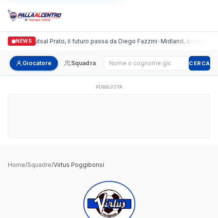
talgronda Futsal Prato, il futuro passa da Diego Fazzini
•
Midland, doppio colpo 
NEWS
Cerca giocatore
Giocatore
Squadra
CERCA
PUBBLICITÀ
Home
/
Squadre
/
Virtus Poggibonsi