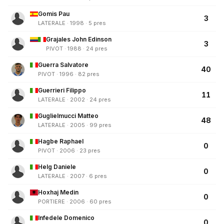
Gomis Pau
3
LATERALE · 1998 · 5 pres
Grajales John Edinson
3
PIVOT · 1988 · 24 pres
Guerra Salvatore
40
PIVOT · 1996 · 82 pres
Guerrieri Filippo
11
LATERALE · 2002 · 24 pres
Guglielmucci Matteo
48
LATERALE · 2005 · 99 pres
Hagbe Raphael
0
PIVOT · 2006 · 23 pres
Helg Daniele
0
LATERALE · 2007 · 6 pres
Hoxhaj Medin
0
PORTIERE · 2006 · 60 pres
Infedele Domenico
0