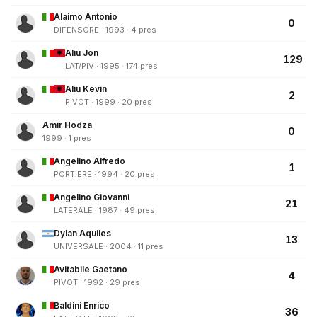
Alaimo Antonio
0
DIFENSORE · 1993 · 4 pres
Aliu Jon
129
LAT/PIV · 1995 · 174 pres
Aliu Kevin
2
PIVOT · 1999 · 20 pres
Amir Hodza
0
1999 · 1 pres
Angelino Alfredo
1
PORTIERE · 1994 · 20 pres
Angelino Giovanni
21
LATERALE · 1987 · 49 pres
Dylan Aquiles
13
UNIVERSALE · 2004 · 11 pres
Avitabile Gaetano
4
PIVOT · 1992 · 29 pres
Baldini Enrico
36