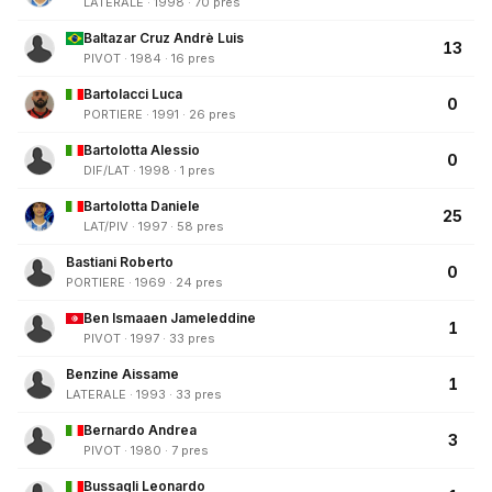
LATERALE · 1998 · 70 pres
Baltazar Cruz Andrè Luis
13
PIVOT · 1984 · 16 pres
Bartolacci Luca
0
PORTIERE · 1991 · 26 pres
Bartolotta Alessio
0
DIF/LAT · 1998 · 1 pres
Bartolotta Daniele
25
LAT/PIV · 1997 · 58 pres
Bastiani Roberto
0
PORTIERE · 1969 · 24 pres
Ben Ismaaen Jameleddine
1
PIVOT · 1997 · 33 pres
Benzine Aissame
1
LATERALE · 1993 · 33 pres
Bernardo Andrea
3
PIVOT · 1980 · 7 pres
Bussagli Leonardo