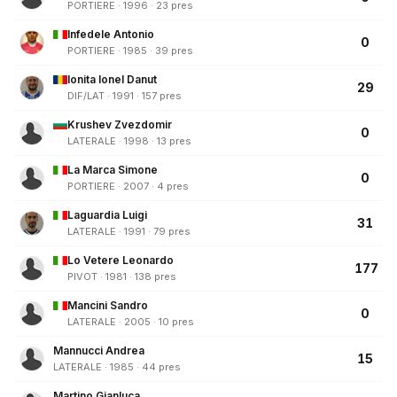
PORTIERE · 1996 · 23 pres
Infedele Antonio
0
PORTIERE · 1985 · 39 pres
Ionita Ionel Danut
29
DIF/LAT · 1991 · 157 pres
Krushev Zvezdomir
0
LATERALE · 1998 · 13 pres
La Marca Simone
0
PORTIERE · 2007 · 4 pres
Laguardia Luigi
31
LATERALE · 1991 · 79 pres
Lo Vetere Leonardo
177
PIVOT · 1981 · 138 pres
Mancini Sandro
0
LATERALE · 2005 · 10 pres
Mannucci Andrea
15
LATERALE · 1985 · 44 pres
Martino Gianluca