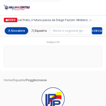
algronda Futsal Prato, il futuro passa da Diego Fazzini
•
Midland, doppio colpo p
NEWS
Cerca giocatore
Giocatore
Squadra
CERCA
PUBBLICITÀ
Home
/
Squadre
/
Poggibonsese