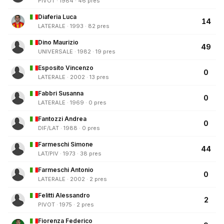
PIVOT · 1984 · 46 pres
Diaferia Luca
14
LATERALE · 1993 · 82 pres
Dino Maurizio
49
UNIVERSALE · 1982 · 19 pres
Esposito Vincenzo
0
LATERALE · 2002 · 13 pres
Fabbri Susanna
0
LATERALE · 1969 · 0 pres
Fantozzi Andrea
0
DIF/LAT · 1988 · 0 pres
Farmeschi Simone
44
LAT/PIV · 1973 · 38 pres
Farmeschi Antonio
0
LATERALE · 2002 · 2 pres
Felitti Alessandro
2
PIVOT · 1975 · 2 pres
Fiorenza Federico