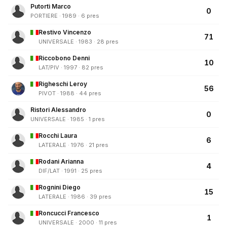
Putortì Marco
0
PORTIERE · 1989 · 6 pres
Restivo Vincenzo
71
UNIVERSALE · 1983 · 28 pres
Riccobono Denni
10
LAT/PIV · 1997 · 82 pres
Righeschi Leroy
56
PIVOT · 1988 · 44 pres
Ristori Alessandro
0
UNIVERSALE · 1985 · 1 pres
Rocchi Laura
6
LATERALE · 1976 · 21 pres
Rodani Arianna
4
DIF/LAT · 1991 · 25 pres
Rognini Diego
15
LATERALE · 1986 · 39 pres
Roncucci Francesco
1
UNIVERSALE · 2000 · 11 pres