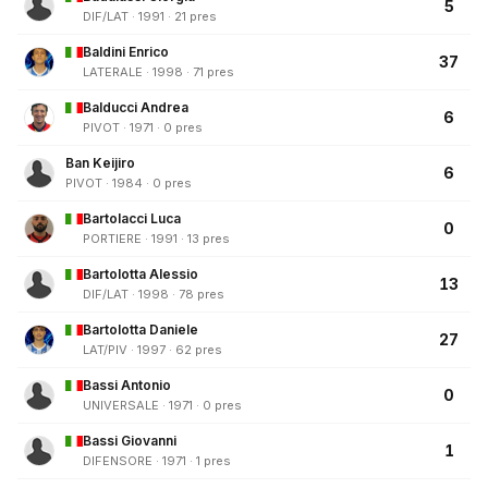
5
DIF/LAT · 1991 · 21 pres
Baldini Enrico
37
LATERALE · 1998 · 71 pres
Balducci Andrea
6
PIVOT · 1971 · 0 pres
Ban Keijiro
6
PIVOT · 1984 · 0 pres
Bartolacci Luca
0
PORTIERE · 1991 · 13 pres
Bartolotta Alessio
13
DIF/LAT · 1998 · 78 pres
Bartolotta Daniele
27
LAT/PIV · 1997 · 62 pres
Bassi Antonio
0
UNIVERSALE · 1971 · 0 pres
Bassi Giovanni
1
DIFENSORE · 1971 · 1 pres