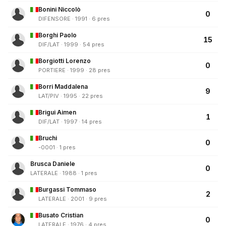
Bonini Niccolò
0
DIFENSORE · 1991 · 6 pres
Borghi Paolo
15
DIF/LAT · 1999 · 54 pres
Borgiotti Lorenzo
0
PORTIERE · 1999 · 28 pres
Borri Maddalena
9
LAT/PIV · 1995 · 22 pres
Brigui Aimen
1
DIF/LAT · 1997 · 14 pres
Bruchi
0
-0001 · 1 pres
Brusca Daniele
0
LATERALE · 1988 · 1 pres
Burgassi Tommaso
2
LATERALE · 2001 · 9 pres
Busato Cristian
0
LATERALE · 1976 · 4 pres