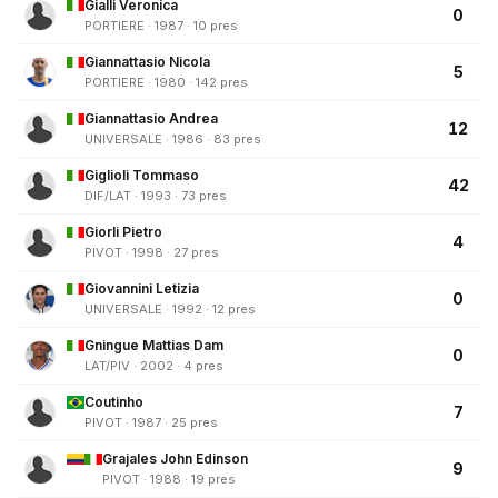
Gialli Veronica
0
PORTIERE · 1987 · 10 pres
Giannattasio Nicola
5
PORTIERE · 1980 · 142 pres
Giannattasio Andrea
12
UNIVERSALE · 1986 · 83 pres
Giglioli Tommaso
42
DIF/LAT · 1993 · 73 pres
Giorli Pietro
4
PIVOT · 1998 · 27 pres
Giovannini Letizia
0
UNIVERSALE · 1992 · 12 pres
Gningue Mattias Dam
0
LAT/PIV · 2002 · 4 pres
Coutinho
7
PIVOT · 1987 · 25 pres
Grajales John Edinson
9
PIVOT · 1988 · 19 pres