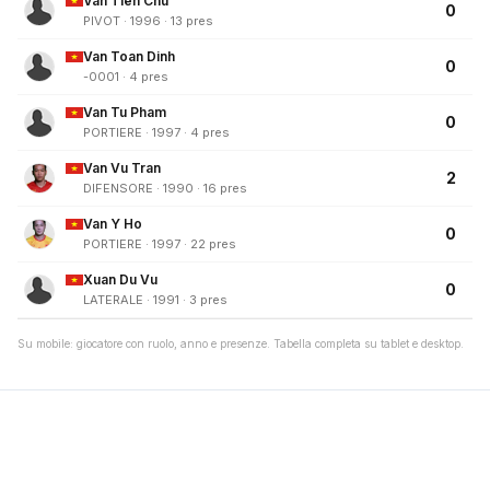
Van Tien Chu
0
PIVOT · 1996 · 13 pres
Van Toan Dinh
0
-0001 · 4 pres
Van Tu Pham
0
PORTIERE · 1997 · 4 pres
Van Vu Tran
2
DIFENSORE · 1990 · 16 pres
Van Y Ho
0
PORTIERE · 1997 · 22 pres
Xuan Du Vu
0
LATERALE · 1991 · 3 pres
Su mobile: giocatore con ruolo, anno e presenze. Tabella completa su tablet e desktop.