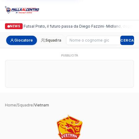
Italgronda Futsal Prato, il futuro passa da Diego Fazzini
•
Midland, doppio col
NEWS
Cerca giocatore
Giocatore
Squadra
CERCA
PUBBLICITÀ
Home
/
Squadre
/
Vietnam