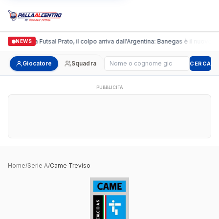
Italgronda Futsal Prato, il colpo arriva dall'Argentina: Banegas è il nuovo le
NEWS
Cerca giocatore
Giocatore
Squadra
CERCA
PUBBLICITÀ
Home
/
Serie A
/
Came Treviso