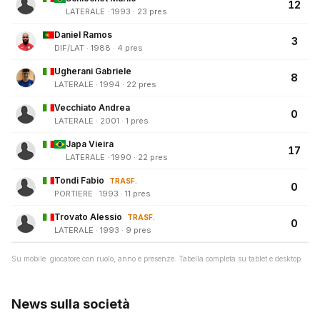
12
LATERALE · 1993 · 23 pres
Daniel Ramos
3
DIF/LAT · 1988 · 4 pres
Ugherani Gabriele
8
LATERALE · 1994 · 22 pres
Vecchiato Andrea
0
LATERALE · 2001 · 1 pres
Japa Vieira
17
LATERALE · 1990 · 22 pres
Tondi Fabio
TRASF.
0
PORTIERE · 1993 · 11 pres
Trovato Alessio
TRASF.
0
LATERALE · 1993 · 9 pres
Su mobile: giocatore con ruolo, anno e presenze. Tabella completa su tablet e desktop.
News sulla società