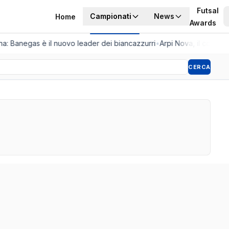
Futsal
Campionati
News
Home
Awards
ina: Banegas è il nuovo leader dei biancazzurri
•
Arpi Nova, il colpo del
CERCA