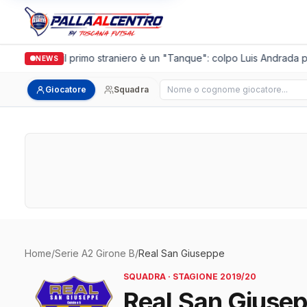
Casalguidi, il primo straniero è un "Tanque": colpo Luis Andrada per
NEWS
Cerca giocatore
Giocatore
Squadra
Home
/
Serie A2 Girone B
/
Real San Giuseppe
SQUADRA · STAGIONE 2019/20
Real San Giuse