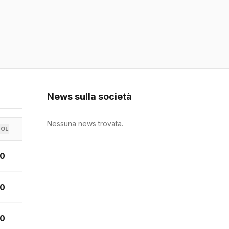
News sulla società
Nessuna news trovata.
GOL
0
0
0