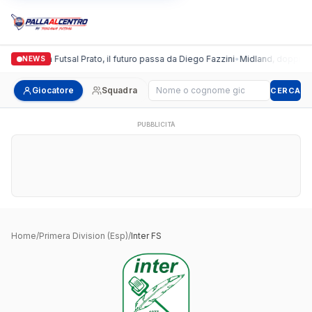
Italgronda Futsal Prato, il futuro passa da Diego Fazzini
•
Midland, doppio col
NEWS
Cerca giocatore
Giocatore
Squadra
CERCA
PUBBLICITÀ
Home
/
Primera Division (Esp)
/
Inter FS