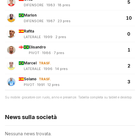
5
DIFENSORE · 1983 · 18 pres
Marlon
10
DIFENSORE · 1987 · 23 pres
Rafita
0
LATERALE · 1999 · 2 pres
Elisandro
1
PIVOT · 1986 · 7 pres
Marcel
TRASF.
2
LATERALE · 1996 · 14 pres
Solano
TRASF.
3
PIVOT · 1991 · 12 pres
Su mobile: giocatore con ruolo, anno e presenze. Tabella completa su tablet e desktop.
News sulla società
Nessuna news trovata.