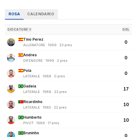
ROSA
CALENDARIO
GIOCATORE ↑
GOL
Tino Perez
0
ALLENATORE · 1969 · 23 pres
Andres
0
DIFENSORE · 1999 · 2 pres
Pola
0
LATERALE · 1988 · 0 pres
Gadeia
17
LATERALE · 1988 · 22 pres
Ricardinho
10
LATERALE · 1985 · 22 pres
Humberto
10
PIVOT · 1986 · 17 pres
Bruninho
0