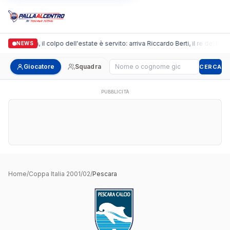
Arpi Nova, il colpo dell'estate è servito: arriva Riccardo Berti, il re dei bom
NEWS
Cerca giocatore
Giocatore
Squadra
CERCA
PUBBLICITÀ
Home
/
Coppa Italia 2001/02
/
Pescara