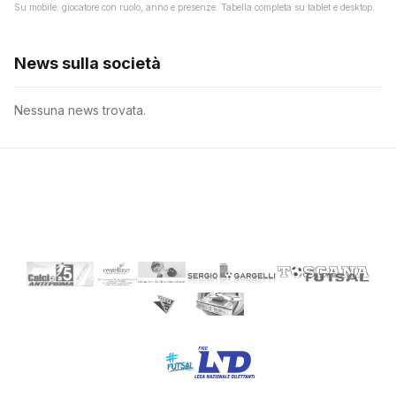
Su mobile: giocatore con ruolo, anno e presenze. Tabella completa su tablet e desktop.
News sulla società
Nessuna news trovata.