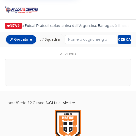
Italgronda Futsal Prato, il colpo arriva dall'Argentina: Banegas è il nuovo l
NEWS
Cerca giocatore
Giocatore
Squadra
CERCA
PUBBLICITÀ
Home
/
Serie A2 Girone A
/
Città di Mestre