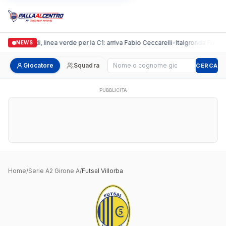
Casalguidi, linea verde per la C1: arriva Fabio Ceccarelli
•
Italgronda Futsal P
NEWS
Cerca giocatore
Giocatore
Squadra
CERCA
PUBBLICITÀ
Home
/
Serie A2 Girone A
/
Futsal Villorba