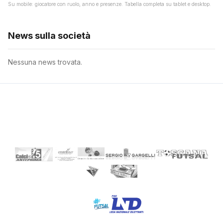
Su mobile: giocatore con ruolo, anno e presenze. Tabella completa su tablet e desktop.
News sulla società
Nessuna news trovata.