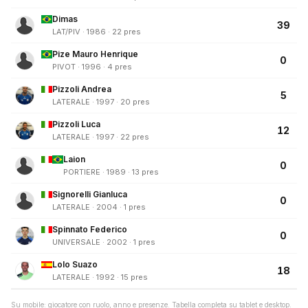
Dimas
39
LAT/PIV · 1986 · 22 pres
Pize Mauro Henrique
0
PIVOT · 1996 · 4 pres
Pizzoli Andrea
5
LATERALE · 1997 · 20 pres
Pizzoli Luca
12
LATERALE · 1997 · 22 pres
Laion
0
PORTIERE · 1989 · 13 pres
Signorelli Gianluca
0
LATERALE · 2004 · 1 pres
Spinnato Federico
0
UNIVERSALE · 2002 · 1 pres
Lolo Suazo
18
LATERALE · 1992 · 15 pres
Su mobile: giocatore con ruolo, anno e presenze. Tabella completa su tablet e desktop.