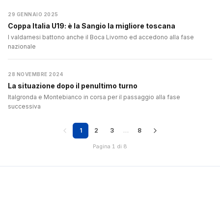
29 GENNAIO 2025
Coppa Italia U19: è la Sangio la migliore toscana
I valdarnesi battono anche il Boca Livorno ed accedono alla fase
nazionale
28 NOVEMBRE 2024
La situazione dopo il penultimo turno
Italgronda e Montebianco in corsa per il passaggio alla fase
successiva
1
2
3
…
8
Pagina 1 di 8