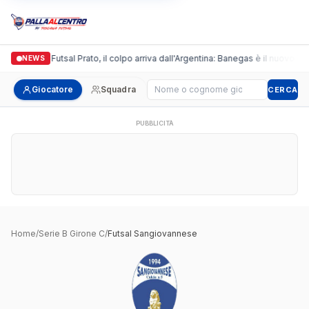
Italgronda Futsal Prato, il colpo arriva dall'Argentina: Banegas è il nuovo lea
NEWS
Cerca giocatore
Giocatore
Squadra
CERCA
PUBBLICITÀ
Home
/
Serie B Girone C
/
Futsal Sangiovannese