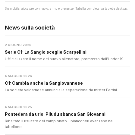
Su mobile: giocatore con ruolo, anno e presenze. Tabella completa su tablet e desktop.
News sulla società
2 GIUGNO 2026
Serie C1: La Sangio sceglie Scarpellini
Ufficializzato il nome del nuovo allenatore, promosso dall'Under 19
4 MAGGIO 2026
C1: Cambia anche la Sangiovannese
La società valdarnese annuncia la separazione da mister Ferrini
4 MAGGIO 2025
Pontedera da urlo. Piludu sbanca San Giovanni
Ribaltato il risultato del campionato. I bianconeri avanzano nel
tabellone