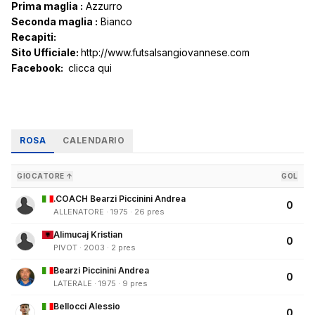
Prima maglia :
Azzurro
Seconda maglia :
Bianco
Recapiti:
Sito Ufficiale:
http://www.futsalsangiovannese.com
Facebook:
clicca qui
ROSA
CALENDARIO
GIOCATORE ↑
GOL
.COACH Bearzi Piccinini Andrea
0
ALLENATORE · 1975 · 26 pres
Alimucaj Kristian
0
PIVOT · 2003 · 2 pres
Bearzi Piccinini Andrea
0
LATERALE · 1975 · 9 pres
Bellocci Alessio
0