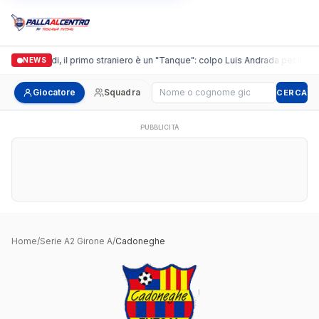
Casalguidi, il primo straniero è un "Tanque": colpo Luis Andrada per il debu
NEWS
Cerca giocatore
Giocatore
Squadra
CERCA
PUBBLICITÀ
Home
/
Serie A2 Girone A
/
Cadoneghe