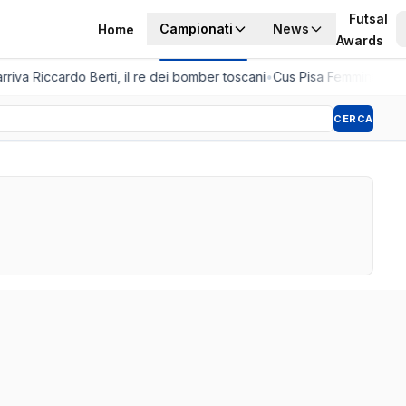
Futsal
Campionati
News
Home
Awards
rriva Riccardo Berti, il re dei bomber toscani
•
Cus Pisa Femminile, la 
CERCA