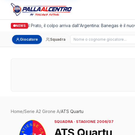
algronda Futsal Prato, il colpo arriva dall'Argentina: Banegas è il nuo
NEWS
Cerca giocatore
Giocatore
Squadra
Home
/
Serie A2 Girone A
/
ATS Quartu
SQUADRA · STAGIONE 2006/07
ATS Quartu