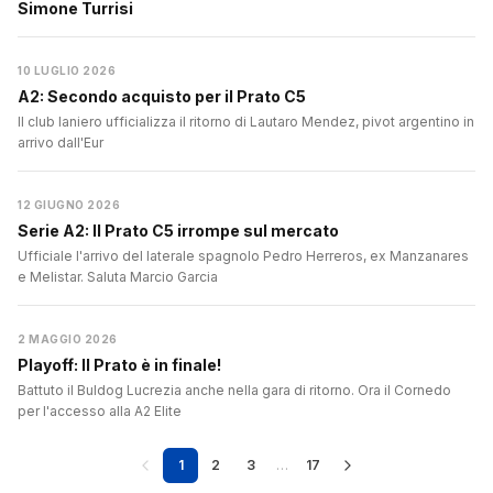
Simone Turrisi
10 LUGLIO 2026
A2: Secondo acquisto per il Prato C5
Il club laniero ufficializza il ritorno di Lautaro Mendez, pivot argentino in
arrivo dall'Eur
12 GIUGNO 2026
Serie A2: Il Prato C5 irrompe sul mercato
Ufficiale l'arrivo del laterale spagnolo Pedro Herreros, ex Manzanares
e Melistar. Saluta Marcio Garcia
2 MAGGIO 2026
Playoff: Il Prato è in finale!
Battuto il Buldog Lucrezia anche nella gara di ritorno. Ora il Cornedo
per l'accesso alla A2 Elite
1
2
3
…
17