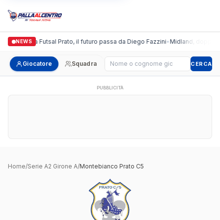
Italgronda Futsal Prato, il futuro passa da Diego Fazzini
•
Midland, doppio col
NEWS
Cerca giocatore
Giocatore
Squadra
CERCA
PUBBLICITÀ
Home
/
Serie A2 Girone A
/
Montebianco Prato C5