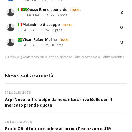
PORTIERE · 1970 · 6 pres
Gusso Bruno Leonardo
TRASF.
2
LATERALE · 1985 · 6 pres
Malandrino Giuseppe
TRASF.
0
LATERALE · 1984 · 3 pres
Vicari Rafael Molina
TRASF.
3
LATERALE · 1985 · 10 pres
Su mobile: giocatore con ruolo, anno e presenze. Tabella completa su tablet e desktop.
News sulla società
31 LUGLIO 2026
Arpi Nova, altro colpo da novanta: arriva Bellocci, il
mercato prende quota
30 LUGLIO 2026
Prato C5, il futuro è adesso: arriva l'ex azzurro U19