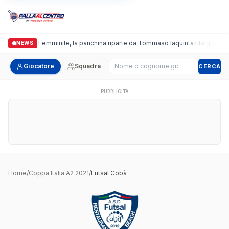
Cus Pisa Femminile, la panchina riparte da Tommaso Iaquinta
•
Italgronda 
NEWS
Cerca giocatore
Giocatore
Squadra
CERCA
PUBBLICITÀ
Home
/
Coppa Italia A2 2021
/
Futsal Cobà