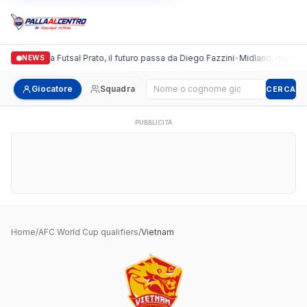
Italgronda Futsal Prato, il futuro passa da Diego Fazzini
•
Midland, doppio co
NEWS
Cerca giocatore
Giocatore
Squadra
CERCA
PUBBLICITÀ
Home
/
AFC World Cup qualifiers
/
Vietnam