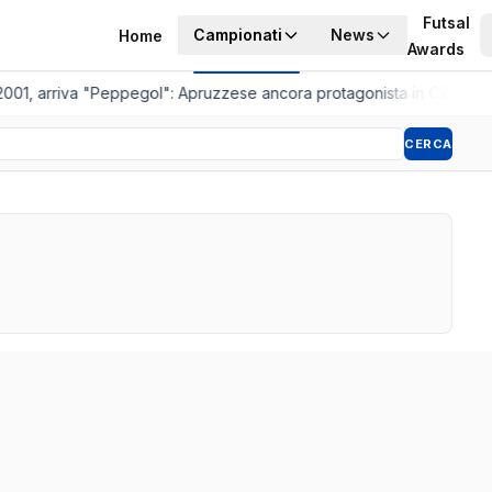
Futsal
Campionati
News
Home
Awards
2001, arriva "Peppegol": Apruzzese ancora protagonista in C2
•
Pistoi
CERCA