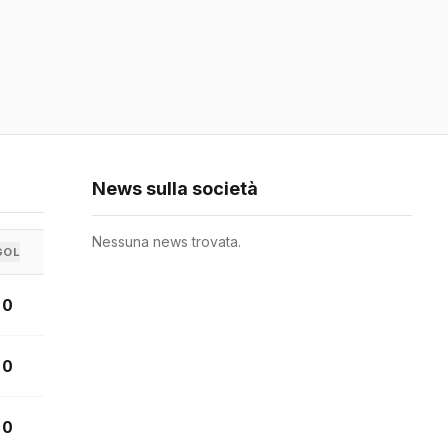
News sulla società
Nessuna news trovata.
GOL
0
0
0