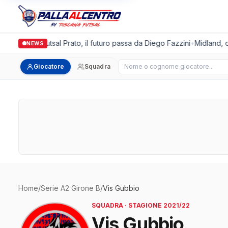
Italgronda Futsal Prato, il futuro passa da Diego Fazzini
•
Midland, do
NEWS
Cerca giocatore
Giocatore
Squadra
Home
/
Serie A2 Girone B
/
Vis Gubbio
SQUADRA · STAGIONE 2021/22
Vis Gubbio