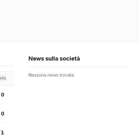
News sulla società
Nessuna news trovata.
GOL
0
0
1