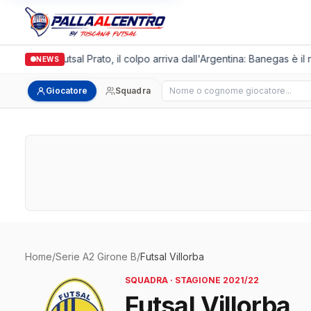
Italgronda Futsal Prato, il colpo arriva dall'Argentina: Banegas è il
NEWS
Cerca giocatore
Giocatore
Squadra
Home
/
Serie A2 Girone B
/
Futsal Villorba
SQUADRA · STAGIONE 2021/22
Futsal Villorba