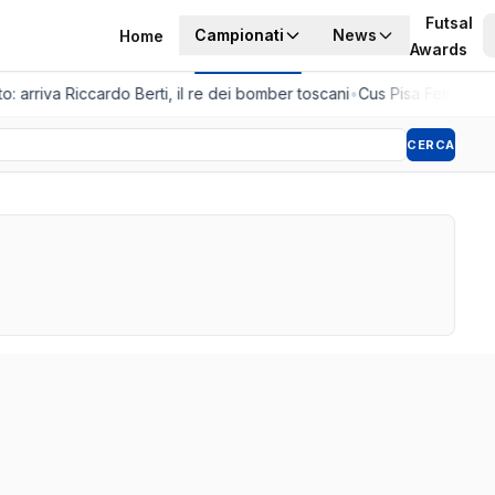
Futsal
Campionati
News
Home
Awards
o: arriva Riccardo Berti, il re dei bomber toscani
•
Cus Pisa Femminile,
CERCA