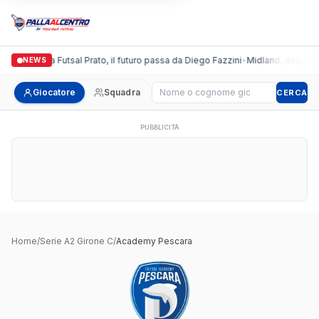
Italgronda Futsal Prato, il futuro passa da Diego Fazzini
•
Midland, doppio co
NEWS
Cerca giocatore
Giocatore
Squadra
CERCA
PUBBLICITÀ
Home
/
Serie A2 Girone C
/
Academy Pescara