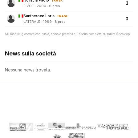
Norscia Paolo
TRASF.
1
PIVOT · 2000 · 6 pres
Santacroce Loris
TRASF.
0
LATERALE · 1999 · 8 pres
Su mobile: giocatore con ruolo, anno e presenze. Tabella completa su tablet e desktop.
News sulla società
Nessuna news trovata.