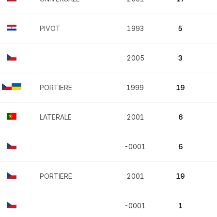
PIVOT
1993
5
2005
3
PORTIERE
1999
19
LATERALE
2001
6
-0001
6
PORTIERE
2001
19
-0001
1