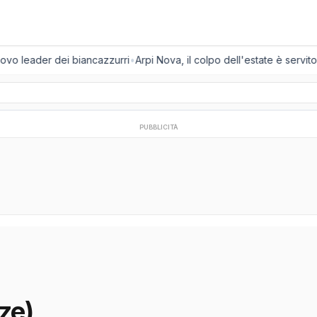
uovo leader dei biancazzurri
•
Arpi Nova, il colpo dell'estate è servito:
PUBBLICITÀ
ze)