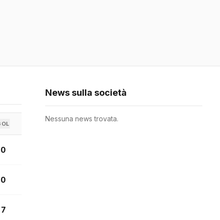
News sulla società
Nessuna news trovata.
GOL
0
0
7