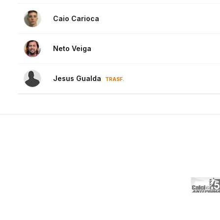
Caio Carioca
Neto Veiga
Jesus Gualda
TRASF.