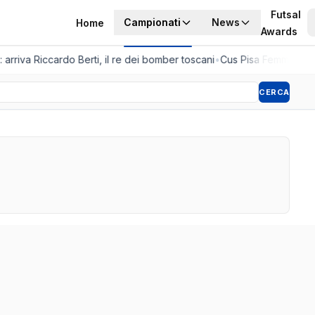
Futsal
Campionati
News
Home
Awards
 arriva Riccardo Berti, il re dei bomber toscani
•
Cus Pisa Femminile, l
CERCA