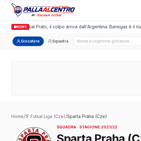
talgronda Futsal Prato, il colpo arriva dall'Argentina: Banegas è il n
NEWS
Cerca giocatore
Giocatore
Squadra
Home
/
1F Futsal Liga (Cze)
/
Sparta Praha (Cze)
SQUADRA · STAGIONE 2021/22
Sparta Praha (C