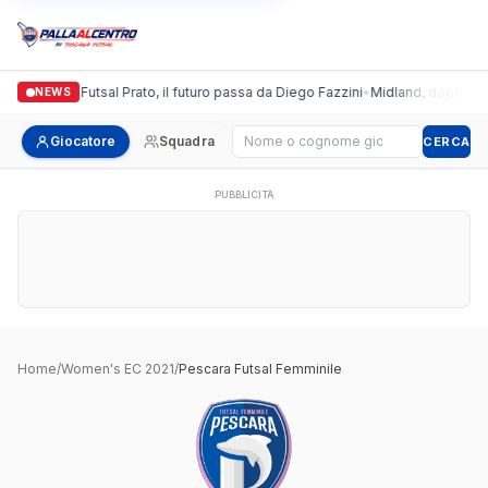
Italgronda Futsal Prato, il futuro passa da Diego Fazzini
•
Midland, doppio col
NEWS
Cerca giocatore
Giocatore
Squadra
CERCA
PUBBLICITÀ
Home
/
Women's EC 2021
/
Pescara Futsal Femminile