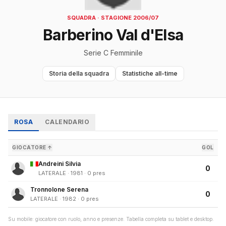
SQUADRA · STAGIONE 2006/07
Barberino Val d'Elsa
Serie C Femminile
Storia della squadra
Statistiche all-time
ROSA
CALENDARIO
GIOCATORE ↑
GOL
Andreini Silvia
0
LATERALE · 1981 · 0 pres
Tronnolone Serena
0
LATERALE · 1982 · 0 pres
Su mobile: giocatore con ruolo, anno e presenze. Tabella completa su tablet e desktop.