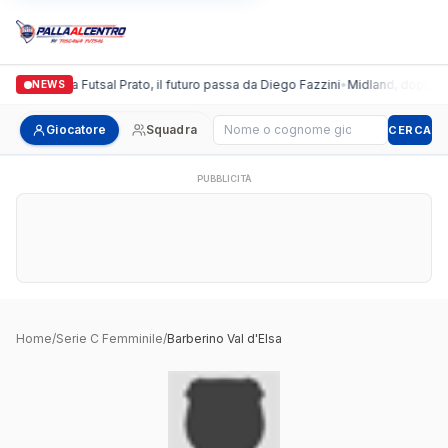
Italgronda Futsal Prato, il futuro passa da Diego Fazzini
•
Midland, doppio co
NEWS
Cerca giocatore
Giocatore
Squadra
CERCA
PUBBLICITÀ
Home
/
Serie C Femminile
/
Barberino Val d'Elsa