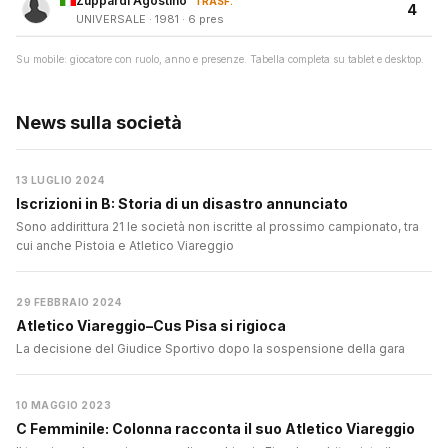
Zuppardi Agostino
TRASF.
4
UNIVERSALE · 1981 · 6 pres
Su mobile: giocatore con ruolo, anno e presenze. Tabella completa su tablet e desktop.
News sulla società
13 LUGLIO 2024
Iscrizioni in B: Storia di un disastro annunciato
Sono addirittura 21 le società non iscritte al prossimo campionato, tra
cui anche Pistoia e Atletico Viareggio
29 FEBBRAIO 2024
Atletico Viareggio–Cus Pisa si rigioca
La decisione del Giudice Sportivo dopo la sospensione della gara
10 MAGGIO 2023
C Femminile: Colonna racconta il suo Atletico Viareggio