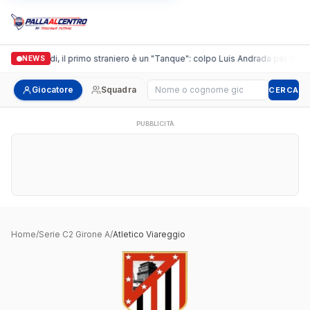
Casalguidi, il primo straniero è un "Tanque": colpo Luis Andrada per il debu
NEWS
Cerca giocatore
Giocatore
Squadra
CERCA
PUBBLICITÀ
Home
/
Serie C2 Girone A
/
Atletico Viareggio