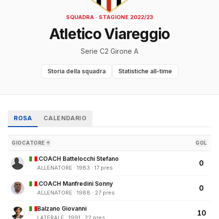
SQUADRA · STAGIONE 2022/23
Atletico Viareggio
Serie C2 Girone A
Storia della squadra
Statistiche all-time
ROSA
CALENDARIO
GIOCATORE ↑
GOL
.COACH Battelocchi Stefano
0
ALLENATORE · 1983 · 17 pres
.COACH Manfredini Sonny
0
ALLENATORE · 1988 · 27 pres
Balzano Giovanni
10
LATERALE · 1991 · 22 pres