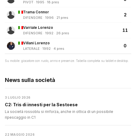
PIVOT · 1995 · 18 pres
Trama Connor
2
DIFENSORE · 1996 · 21 pres
Varriale Lorenzo
11
DIFENSORE · 1992 · 26 pres
Villani Lorenzo
0
LATERALE · 1992 · 4 pres
Su mobile: giocatore con ruolo, anno e presenze. Tabella completa su tablet e desktop.
News sulla società
3 LUGLIO 2026
C2: Tris di innesti per la Sestoese
La società rossoblu si rinforza, anche in ottica di un possibile
ripescaggio in C1
22 MAGGIO 2026