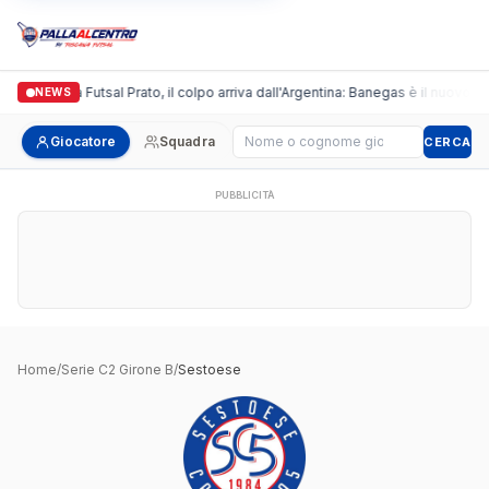
Italgronda Futsal Prato, il colpo arriva dall'Argentina: Banegas è il nuovo le
NEWS
Cerca giocatore
Giocatore
Squadra
CERCA
PUBBLICITÀ
Home
/
Serie C2 Girone B
/
Sestoese