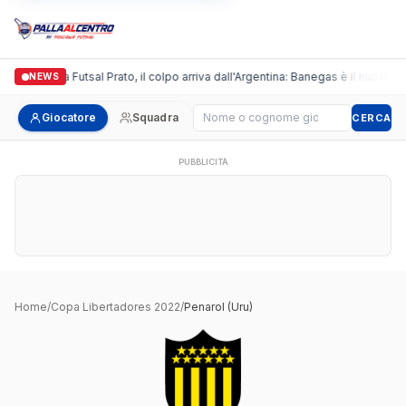
Italgronda Futsal Prato, il colpo arriva dall'Argentina: Banegas è il nuovo le
NEWS
Cerca giocatore
Giocatore
Squadra
CERCA
PUBBLICITÀ
Home
/
Copa Libertadores 2022
/
Penarol (Uru)